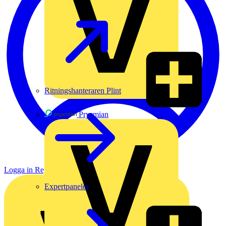
Ritningshanteraren Plint
Prysmian
Logga in
Registrera dig
Expertpaneler