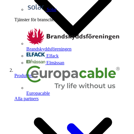
Solar
Tjänster för branschen
4
Brandskyddsföreningen
Elfack
Elmässan
Produkter
Europacable
Alla partners