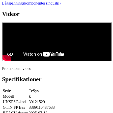
Lågspänningskomponenter (industri)
Videor
Promotional video
Specifikationer
Serie
TeSys
Modell
k
UNSPSC-kod
39121529
GTIN FP Bas
3389110487633
REACH datum
2025-07-18