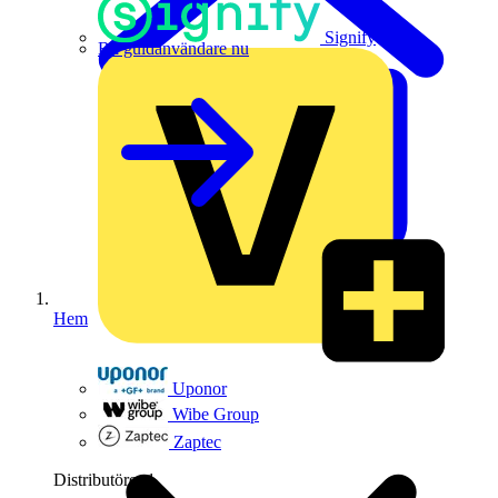
Signify
Bli guldanvändare nu
Hem
Uponor
Wibe Group
Zaptec
Distributörer
1