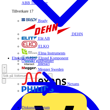
ABB
Tillverkare
Tillverkare
17
Brady
DEHN
Elit AB
ELKO
Elma Instruments
Elteknikpodden
Elrond Komponent
Översikt guldtjänster
Interact
Megger Sweden
Nexans
Philips
Diskussionsforum