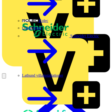
Rolec
Guldnyheter
Schneider Electric
Lathund villainstallationer