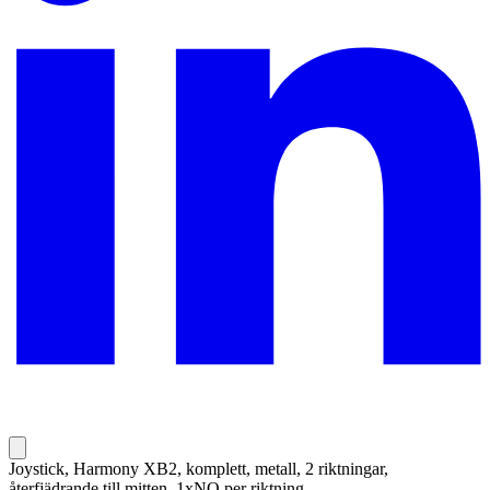
Joystick, Harmony XB2, komplett, metall, 2 riktningar,
återfjädrande till mitten, 1xNO per riktning