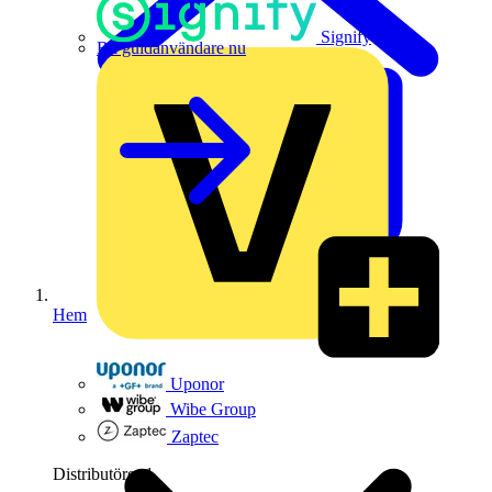
Signify
Bli guldanvändare nu
Hem
Uponor
Wibe Group
Zaptec
Distributörer
1