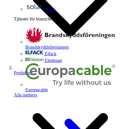
Solar
Tjänster för branschen
4
Brandskyddsföreningen
Elfack
Elmässan
Produkter
Europacable
Alla partners