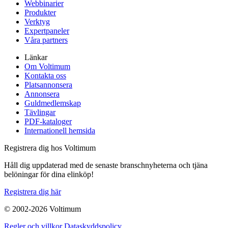
Webbinarier
Produkter
Verktyg
Expertpaneler
Våra partners
Länkar
Om Voltimum
Kontakta oss
Platsannonsera
Annonsera
Guldmedlemskap
Tävlingar
PDF-kataloger
Internationell hemsida
Registrera dig hos Voltimum
Håll dig uppdaterad med de senaste branschnyheterna och tjäna
belöningar för dina elinköp!
Registrera dig här
© 2002-
2026
Voltimum
Regler och villkor
Dataskyddspolicy