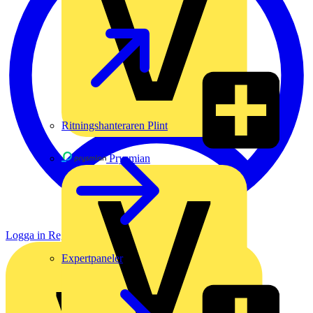
Ritningshanteraren Plint
Prysmian
Logga in
Registrera dig
Expertpaneler