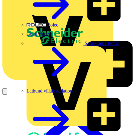
Rolec
Guldnyheter
Schneider Electric
Lathund villainstallationer