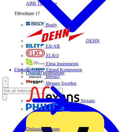
ABB
Tillverkare
Tillverkare
17
Brady
DEHN
Elit AB
ELKO
Elma Instruments
Elteknikpodden
Elrond Komponent
Översikt guldtjänster
Interact
Megger Sweden
Nexans
Philips
Diskussionsforum