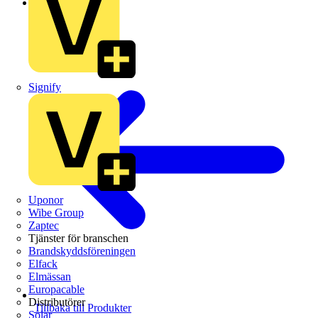
Schneider Electric
Signify
Uponor
Wibe Group
Zaptec
Tjänster för branschen
Brandskyddsföreningen
Elfack
Elmässan
Europacable
Distributörer
Tillbaka till Produkter
Solar