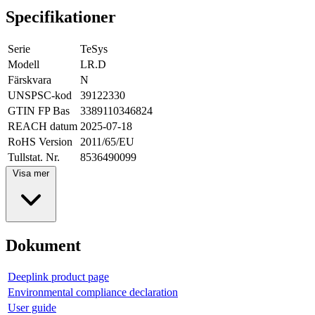
Specifikationer
Serie
TeSys
Modell
LR.D
Färskvara
N
UNSPSC-kod
39122330
GTIN FP Bas
3389110346824
REACH datum
2025-07-18
RoHS Version
2011/65/EU
Tullstat. Nr.
8536490099
Visa mer
Dokument
Deeplink product page
Environmental compliance declaration
User guide