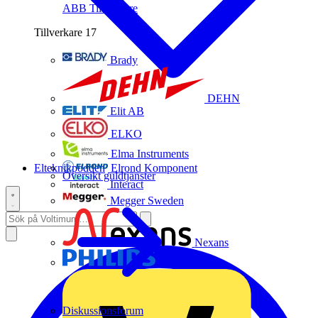
ABB
Tillverkare
Tillverkare
17
Brady
DEHN
Elit AB
ELKO
Elma Instruments
Elteknikpodden
Elrond Komponent
Översikt guldtjänster
Interact
Megger Sweden
Nexans
Philips
Diskussionsforum