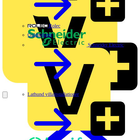
Rolec
Guldnyheter
Schneider Electric
Lathund villainstallationer