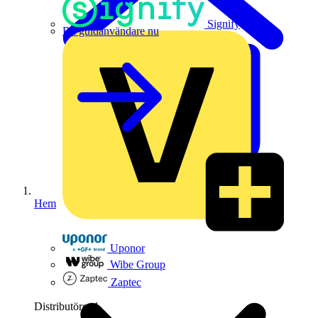
Signify
Bli guldanvändare nu
Hem
Uponor
Wibe Group
Zaptec
Distributörer
1