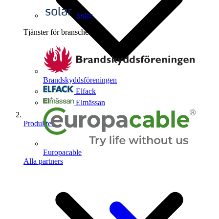
Solar
Tjänster för branschen
4
Brandskyddsföreningen
Elfack
Elmässan
Produkter
Europacable
Alla partners