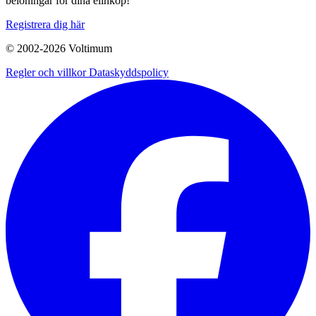
belöningar för dina elinköp!
Registrera dig här
© 2002-
2026
Voltimum
Regler och villkor
Dataskyddspolicy