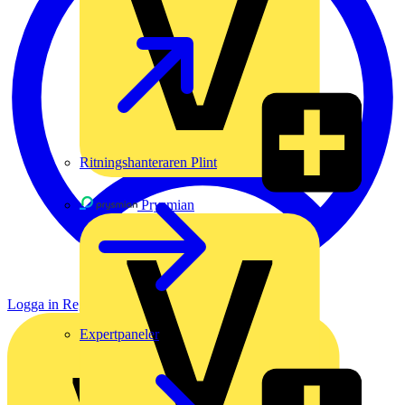
Ritningshanteraren Plint
Prysmian
Logga in
Registrera dig
Expertpaneler