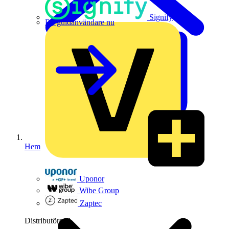
Signify
Bli guldanvändare nu
Hem
Uponor
Wibe Group
Zaptec
Distributörer
1