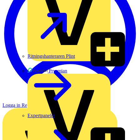
Ritningshanteraren Plint
Prysmian
Logga in
Registrera dig
Expertpaneler