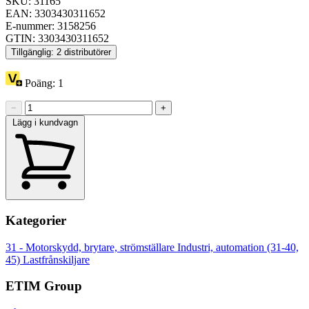
SKU: 31165
EAN: 3303430311652
E-nummer: 3158256
GTIN: 3303430311652
Tillgänglig: 2 distributörer
Poäng:
1
−
+
Lägg i kundvagn
Kategorier
31 - Motorskydd, brytare, strömställare
Industri, automation (31-40,
45)
Lastfrånskiljare
ETIM Group