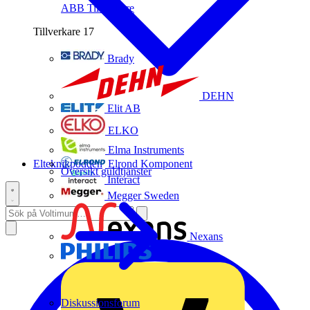
ABB
Tillverkare
Tillverkare
17
Brady
DEHN
Elit AB
ELKO
Elma Instruments
Elteknikpodden
Elrond Komponent
Översikt guldtjänster
Interact
Megger Sweden
Nexans
Philips
Diskussionsforum