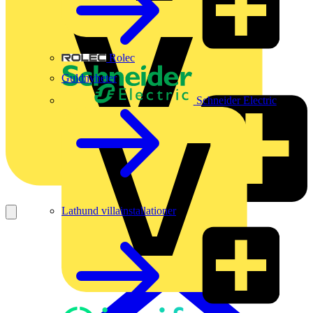
Rolec
Guldnyheter
Schneider Electric
Lathund villainstallationer