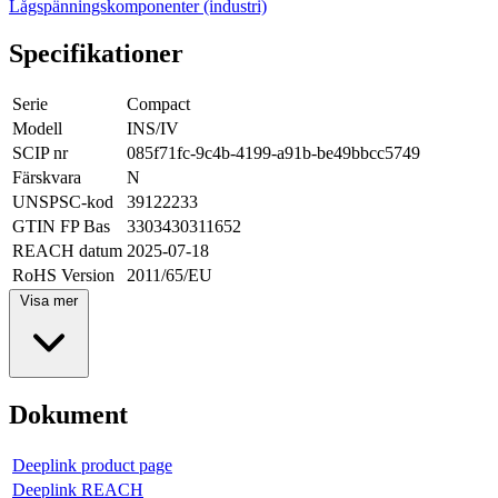
Lågspänningskomponenter (industri)
Specifikationer
Serie
Compact
Modell
INS/IV
SCIP nr
085f71fc-9c4b-4199-a91b-be49bbcc5749
Färskvara
N
UNSPSC-kod
39122233
GTIN FP Bas
3303430311652
REACH datum
2025-07-18
RoHS Version
2011/65/EU
Visa mer
Dokument
Deeplink product page
Deeplink REACH