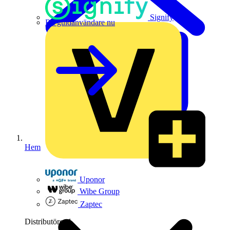
Signify
Bli guldanvändare nu
Hem
Uponor
Wibe Group
Zaptec
Distributörer
1