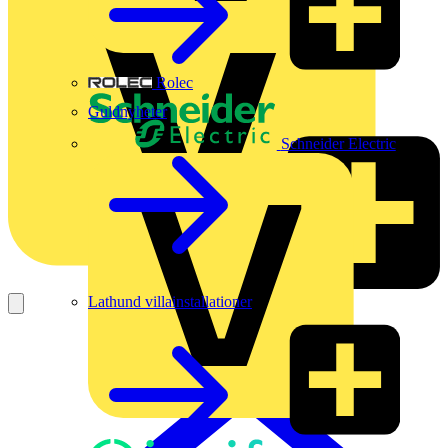
Rolec
Guldnyheter
Schneider Electric
Lathund villainstallationer