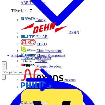
ABB
Tillverkare
Tillverkare
17
Brady
DEHN
Elit AB
ELKO
Elma Instruments
Elteknikpodden
Elrond Komponent
Översikt guldtjänster
Interact
Megger Sweden
Nexans
Philips
Diskussionsforum