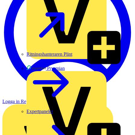
Ritningshanteraren Plint
Prysmian
Logga in
Registrera dig
Expertpaneler