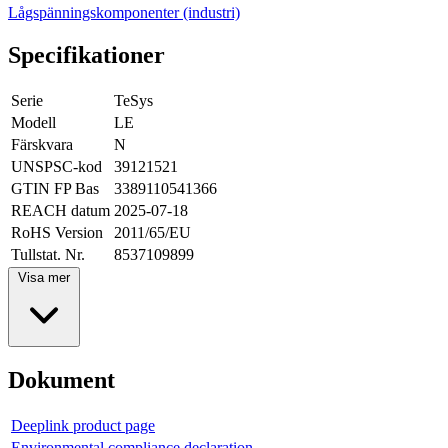
Lågspänningskomponenter (industri)
Specifikationer
Serie
TeSys
Modell
LE
Färskvara
N
UNSPSC-kod
39121521
GTIN FP Bas
3389110541366
REACH datum
2025-07-18
RoHS Version
2011/65/EU
Tullstat. Nr.
8537109899
Visa mer
Dokument
Deeplink product page
Environmental compliance declaration