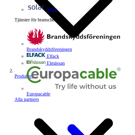
Solar
Tjänster för branschen
4
Brandskyddsföreningen
Elfack
Elmässan
Produkter
Europacable
Alla partners