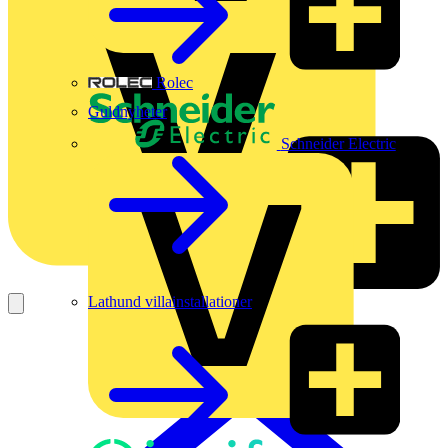
Rolec
Guldnyheter
Schneider Electric
Lathund villainstallationer