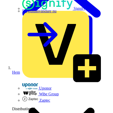
Signify
Bli guldanvändare nu
Hem
Uponor
Wibe Group
Zaptec
Distributörer
1