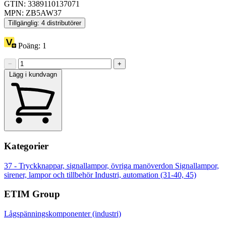
GTIN: 3389110137071
MPN: ZB5AW37
Tillgänglig: 4 distributörer
Poäng:
1
−
+
Lägg i kundvagn
Kategorier
37 - Tryckknappar, signallampor, övriga manöverdon
Signallampor,
sirener, lampor och tillbehör
Industri, automation (31-40, 45)
ETIM Group
Lågspänningskomponenter (industri)