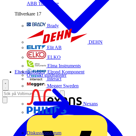
ABB
Tillverkare
Tillverkare
17
Brady
DEHN
Elit AB
ELKO
Elma Instruments
Elteknikpodden
Elrond Komponent
Översikt guldtjänster
Interact
Megger Sweden
Nexans
Philips
Diskussionsforum