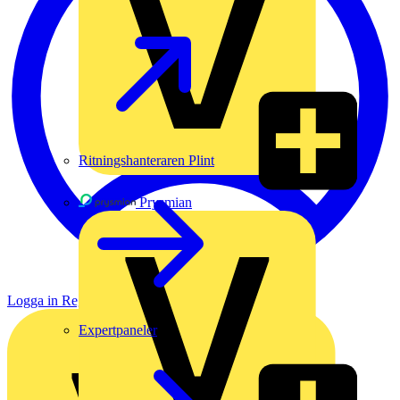
Ritningshanteraren Plint
Prysmian
Logga in
Registrera dig
Expertpaneler