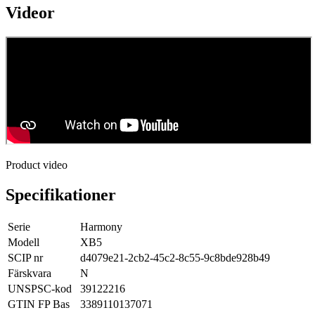
Videor
Product video
Specifikationer
Serie
Harmony
Modell
XB5
SCIP nr
d4079e21-2cb2-45c2-8c55-9c8bde928b49
Färskvara
N
UNSPSC-kod
39122216
GTIN FP Bas
3389110137071