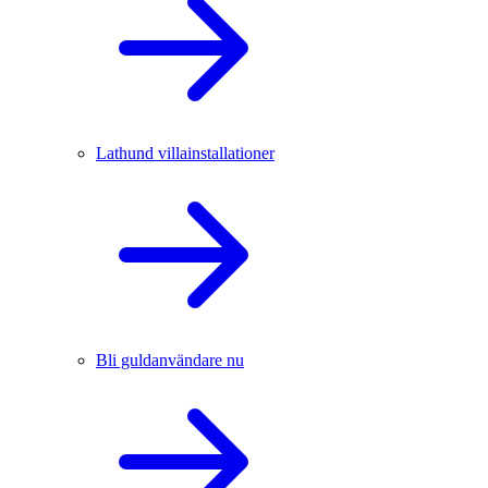
Lathund villainstallationer
Bli guldanvändare nu