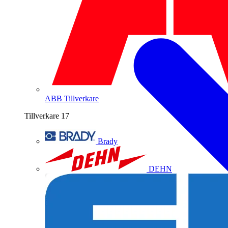
ABB
Tillverkare
Tillverkare
17
Brady
DEHN