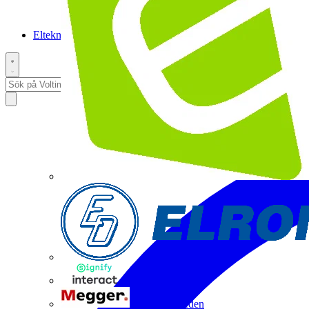
Elteknikpodden
Interact
Megger Sweden