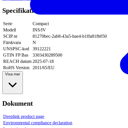
Specifikationer
Serie
Compact
Modell
INS/IV
SCIP nr
81270bec-2ab8-43a5-bae4-b1ffa81fb050
Färskvara
N
UNSPSC-kod
39122221
GTIN FP Bas
3303430289500
REACH datum
2025-07-18
RoHS Version
2011/65/EU
Visa mer
Dokument
Deeplink product page
Environmental compliance declaration