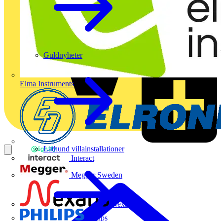
Guldnyheter
Elma Instruments
Lathund villainstallationer
Interact
Megger Sweden
Nexans
Philips