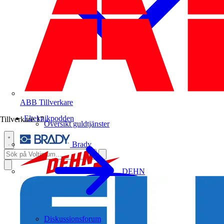
ABB
Tillverkare
Elteknikpodden
Tillverkare
17
Översikt guldtjänster
Brady
DEHN
Diskussionsforum