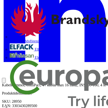
Brandskyddsföreningen
Elfack
Elmässan
Kabelklämmor, ComPact, 4 / kablar max 16 mm2, INS100-160, 4 st
Produktidentifierare
SKU: 28950
EAN: 3303430289500