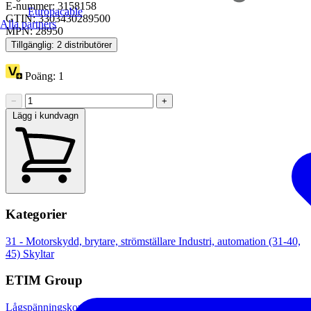
E-nummer: 3158158
Europacable
GTIN: 3303430289500
Alla partners
MPN: 28950
Tillgänglig: 2 distributörer
Poäng:
1
−
+
Lägg i kundvagn
Kategorier
31 - Motorskydd, brytare, strömställare
Industri, automation (31-40,
45)
Skyltar
ETIM Group
Lågspänningskomponenter (industri)