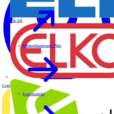
Elit AB
Ritningshanteraren Plint
Logga in
Registrera dig
Expertpaneler