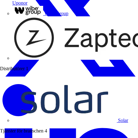
Uponor
Wibe Group
Distributörer
1
Solar
Tjänster för branschen
4