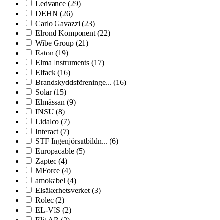
Ledvance
(29)
DEHN
(26)
Carlo Gavazzi
(23)
Elrond Komponent
(22)
Wibe Group
(21)
Eaton
(19)
Elma Instruments
(17)
Elfack
(16)
Brandskyddsföreninge...
(16)
Solar
(15)
Elmässan
(9)
INSU
(8)
Lidalco
(7)
Interact
(7)
STF Ingenjörsutbildn...
(6)
Europacable
(5)
Zaptec
(4)
MForce
(4)
amokabel
(4)
Elsäkerhetsverket
(3)
Rolec
(2)
EL-VIS
(2)
Elit AB
(2)