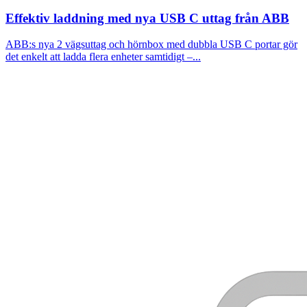
Effektiv laddning med nya USB C uttag från ABB
ABB:s nya 2 vägsuttag och hörnbox med dubbla USB C portar gör
det enkelt att ladda flera enheter samtidigt –...