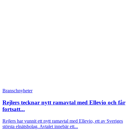
Branschnyheter
Rejlers tecknar nytt ramavtal med Ellevio och får
fortsatt...
Rejlers har vunnit ett nytt ramavtal med Ellevio, ett av Sveriges
största elnätsbolag. Avtalet innebär ett...