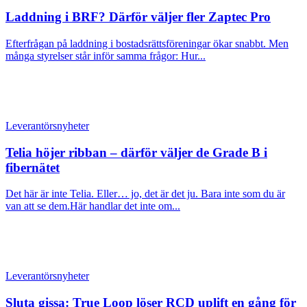
Laddning i BRF? Därför väljer fler Zaptec Pro
Efterfrågan på laddning i bostadsrättsföreningar ökar snabbt. Men
många styrelser står inför samma frågor: Hur...
Leverantörsnyheter
Telia höjer ribban – därför väljer de Grade B i
fibernätet
Det här är inte Telia. Eller… jo, det är det ju. Bara inte som du är
van att se dem.Här handlar det inte om...
Leverantörsnyheter
Sluta gissa: True Loop löser RCD uplift en gång för