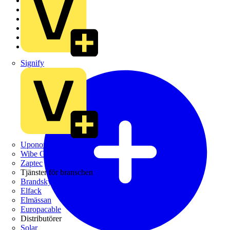
Hem
Elnyheter
Kurser
Webbinarier
Produkter
Partners
Signify
Uponor
Wibe Group
Zaptec
Tjänster för branschen
Brandskyddsföreningen
Elfack
Elmässan
Europacable
Distributörer
Solar