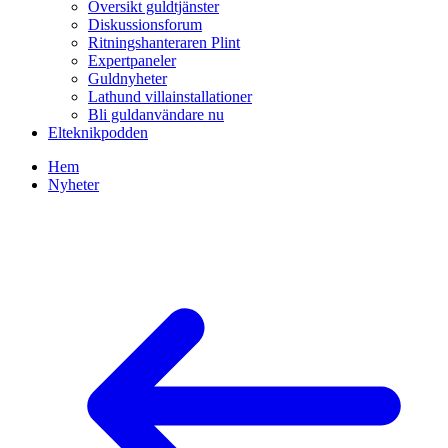
Översikt guldtjänster
Diskussionsforum
Ritningshanteraren Plint
Expertpaneler
Guldnyheter
Lathund villainstallationer
Bli guldanvändare nu
Elteknikpodden
Hem
Nyheter