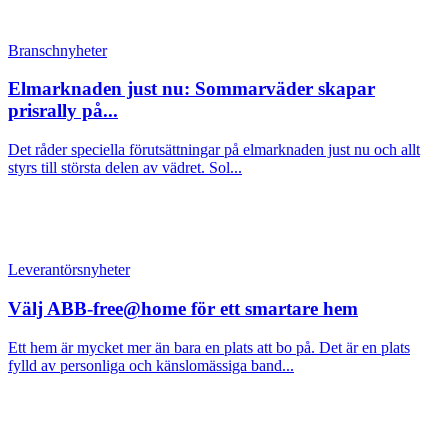
Branschnyheter
Elmarknaden just nu: Sommarväder skapar
prisrally på...
Det råder speciella förutsättningar på elmarknaden just nu och allt
styrs till största delen av vädret. Sol...
Leverantörsnyheter
Välj ABB-free@home för ett smartare hem
Ett hem är mycket mer än bara en plats att bo på. Det är en plats
fylld av personliga och känslomässiga band...