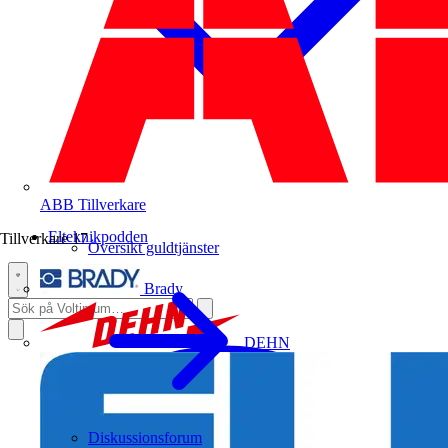
ABB
Tillverkare
Elteknikpodden
Tillverkare
17
Översikt guldtjänster
Brady
DEHN
Diskussionsforum