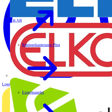
Elit AB
Ritningshanteraren Plint
Logga in
Registrera dig
Expertpaneler