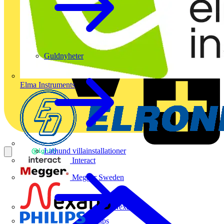
Guldnyheter
Elma Instruments
Lathund villainstallationer
Interact
Megger Sweden
Nexans
Philips