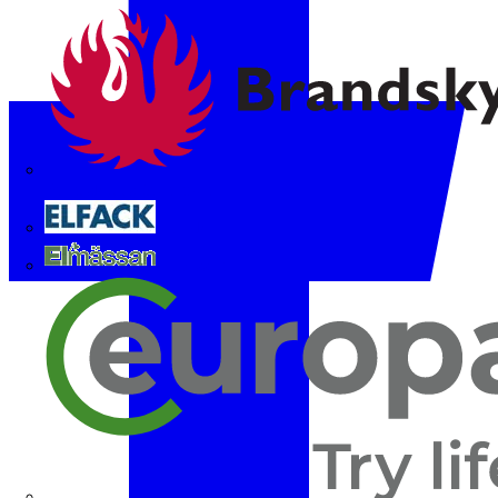
Brandskyddsföreningen
Elfack
Elmässan