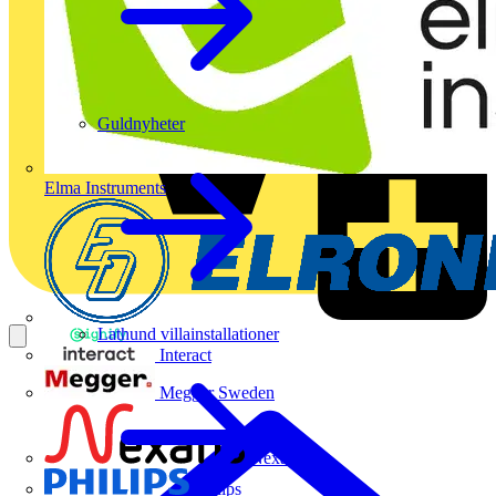
Guldnyheter
Elma Instruments
Lathund villainstallationer
Interact
Megger Sweden
Nexans
Philips