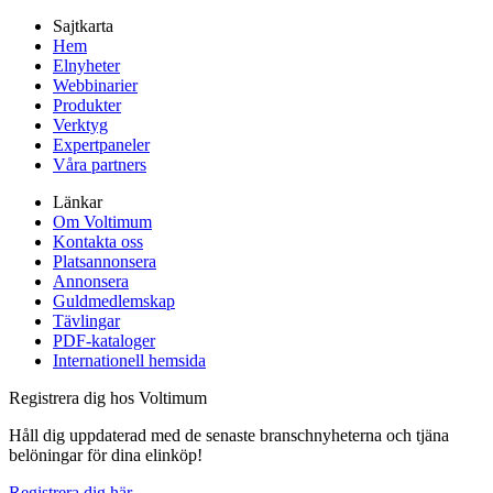
Sajtkarta
Hem
Elnyheter
Webbinarier
Produkter
Verktyg
Expertpaneler
Våra partners
Länkar
Om Voltimum
Kontakta oss
Platsannonsera
Annonsera
Guldmedlemskap
Tävlingar
PDF-kataloger
Internationell hemsida
Registrera dig hos Voltimum
Håll dig uppdaterad med de senaste branschnyheterna och tjäna
belöningar för dina elinköp!
Registrera dig här