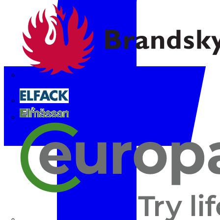
Brandskyddsföreningen
Elfack
Elmässan