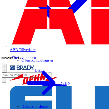
ABB
Tillverkare
Elteknikpodden
Tillverkare
17
Översikt guldtjänster
Brady
DEHN
Diskussionsforum