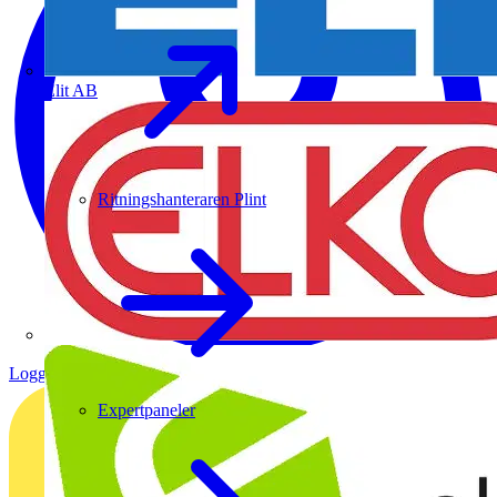
Elit AB
Ritningshanteraren Plint
Logga in
Registrera dig
Expertpaneler