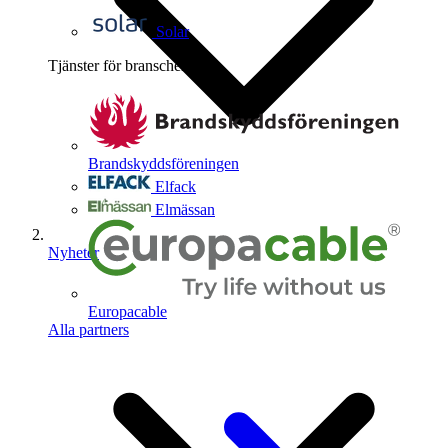
Solar
Tjänster för branschen
4
Brandskyddsföreningen
Elfack
Elmässan
Nyheter
Europacable
Alla partners