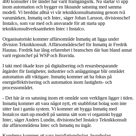
400 konsulter i tre länder har varit framgångsrik. Nu startar vi upp
inom automation och bygger en liknande satsning med samma
modell. Vi breddar alltså vi vår teknikkonsultsatsning genom två
varumärken, Inmatiq och Intec, säger Johan Larsson, divisionschef
Instalco, som var med och ansvarade för att starta upp
teknikkonsultverksamheten Intec i Instalco.
Organisatoriskt kommer affärsområde Inmatiq att ligga under
division Teknikkonsult. Affärsområdeschef för Inmatiq är Fredrik
Hautau. Fredrik har lång erfarenhet i branschen där han bland annat
varit regionchef på WSP och Bravida.
I takt med ökade krav på digitalisering och resursbesparande
åtgärder för fastigheter, industrier och anläggningar blir området
automation allt viktigare. Inmatiq kommer att ha fokus på
energieffektivisering och automation inom fastighets- och
processområdet.
- Det här är en satsning inom ett område som verkligen ligger i tiden.
Inmatiq kommer att vara något nytt, ett snabbfotat bolag som inte
sitter fast i gamla system. Vi kommer att bygga Inmatiq med
Instalcos start-up-modell på samma sätt som vi organiskt byggt
Intec, säger Anders Lundin, divisionschef Instalco Teknikkonsult
där affärsområdena Intec och Inmatiq nu ingår.
Kunderna kommer att vara installationsbolag, byggbolag,