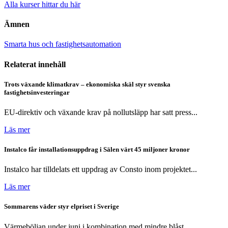
Alla kurser hittar du här
Ämnen
Smarta hus och fastighetsautomation
Relaterat innehåll
Trots växande klimatkrav – ekonomiska skäl styr svenska
fastighetsinvesteringar
EU-direktiv och växande krav på nollutsläpp har satt press...
Läs mer
Instalco får installationsuppdrag i Sälen värt 45 miljoner kronor
Instalco har tilldelats ett uppdrag av Consto inom projektet...
Läs mer
Sommarens väder styr elpriset i Sverige
Värmeböljan under juni i kombination med mindre blåst,...