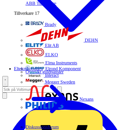
ABB
Tillverkare
Tillverkare
17
Brady
DEHN
Elit AB
ELKO
Elma Instruments
Elteknikpodden
Elrond Komponent
Översikt guldtjänster
Interact
Megger Sweden
Nexans
Philips
Diskussionsforum