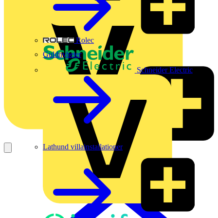
Rolec
Guldnyheter
Schneider Electric
Lathund villainstallationer