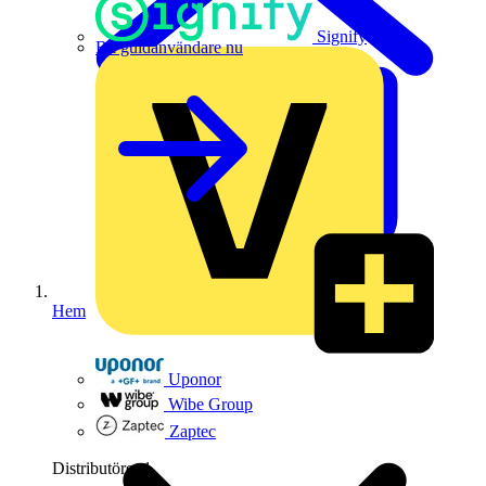
Signify
Bli guldanvändare nu
Hem
Uponor
Wibe Group
Zaptec
Distributörer
1