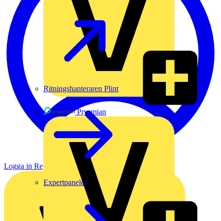
Ritningshanteraren Plint
Prysmian
Logga in
Registrera dig
Expertpaneler