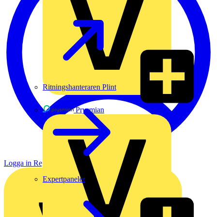
Ritningshanteraren Plint
Prysmian
Logga in
Registrera dig
Expertpaneler