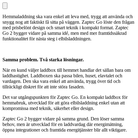
Hemmaladdning ska vara enkel att leva med, trygg att använda och
snygg nog att faktiskt få sitta på väggen. Zaptec Go löste den frågan
med prisbelönt design och smart teknik i kompakt format. Zaptec
Go 2 bygger vidare på samma idé, men med mer framtidssäkrad
funktionalitet för nästa steg i elbilsladdningen.
Samma problem. Två starka lösningar.
När en kund väljer laddbox till hemmet handlar det sällan bara om
laddhastighet. Laddboxen ska passa bilen, huset, elavtalet och
vardagen. Den ska vara enkel att använda, trygg över tid och
tillräckligt diskret för att inte störa fasaden.
Det var utgångspunkten för Zaptec Go. En kompakt laddbox för
hemmabruk, utvecklad för att göra elbilsladdning enkel utan att
kompromissa med teknik, säkerhet eller design.
Zaptec Go 2 bygger vidare på samma grund. Den löser samma
behov, men är utvecklad för en laddvardag där energimätning,
öppna integrationer och framtida energitjänster blir allt viktigare.