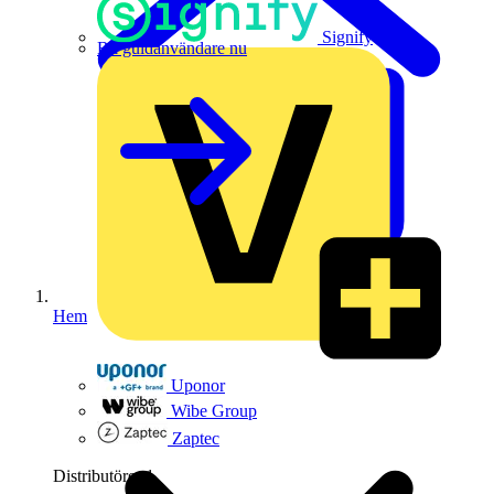
Signify
Bli guldanvändare nu
Hem
Uponor
Wibe Group
Zaptec
Distributörer
1