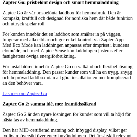
Zaptec Go: prisbelönt design och smart hemmaladdning
Zaptec Go är vår prisbelönta laddbox för hemmabruk. Den är
kompakt, kraftfull och designad för nordiska hem där både funktion
och uttryck spelar roll.
För kunden innebär det en laddbox som smälter in på väggen,
fungerar med alla elbilar och ger enkel kontroll via Zaptec App.
Med Eco Mode kan laddningen anpassas efter timpriset i kundens
elområde, och med Zaptec Sense kan laddningen justeras efter
fastighetens övriga energiförbrukning.
För installatören innebär Zaptec Go en välkänd och flexibel lösning
för hemmaladdning. Den passar kunder som vill ha en trygg, snygg
och beprövad laddbox utan att göra installationen mer komplicerad
än den behöver vara.
Läs mer om Zaptec Go
Zaptec Go 2: samma idé, mer framtidssäkrad
Zaptec Go 2 är den nyare lösningen för kunder som vill ta höjd för
nästa fas av hemmaladdning.
Den har MID-certifierad mätning och inbyggd display, vilket ger
tydligare översikt över energianvändningen. Det är särskilt relevant