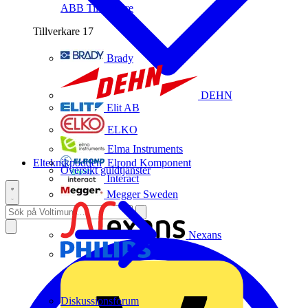
ABB
Tillverkare
Tillverkare
17
Brady
DEHN
Elit AB
ELKO
Elma Instruments
Elteknikpodden
Elrond Komponent
Översikt guldtjänster
Interact
Megger Sweden
Nexans
Philips
Diskussionsforum