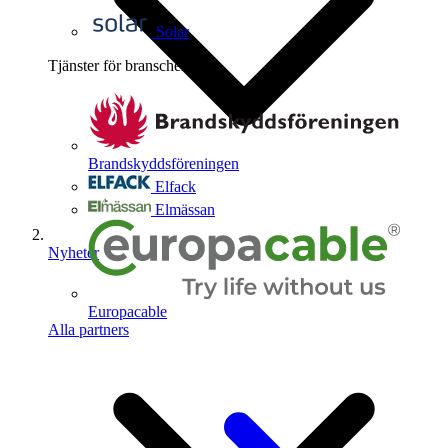
Solar
Tjänster för branschen
4
Brandskyddsföreningen
Elfack
Elmässan
Nyheter
Europacable
Alla partners