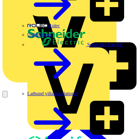
Rolec
Guldnyheter
Schneider Electric
Lathund villainstallationer