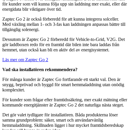
för kunder som vill kunna följa upp sin laddning mer exakt, eller där
energidata blir viktigare över tid.
Zaptec Go 2 är också förberedd för att kunna integrera solceller.
Med växling mellan 1- och 3-fas kan laddningen anpassas bättre till
tillgänglig solenergi.
Dessutom är Zaptec Go 2 förberedd för Vehicle-to-Grid, V2G. Det
gör laddboxen redo för en framtid där bilen inte bara laddas från
hemmet, utan också kan bli en aktiv del av energisystemet.
Läs mer om Zaptec Go 2
Vad ska installatören rekommendera?
För många kunder är Zaptec Go fortfarande ett starkt val. Den är
snygg, beprövad och byggd för smart hemmaladdning utan onödig
komplexitet.
För kunder som frågar efter framtidssäkring, mer exakt mätning eller
kommande energitjänster är Zaptec Go 2 det naturliga nästa steget.
Det gör valet tydligare för installatören. Båda produkterna löser
samma grundproblem: säker, smart och användarvänlig
hemmaladdning. Skillnaden ligger i hur mycket framtidsberedskap