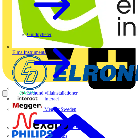
Guldnyheter
Elma Instruments
Lathund villainstallationer
Interact
Megger Sweden
Nexans
Philips