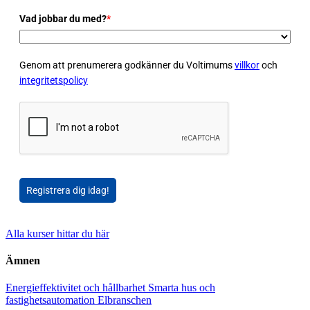
Vad jobbar du med?
*
Genom att prenumerera godkänner du Voltimums
villkor
och
integritetspolicy
Registrera dig idag!
Alla kurser hittar du här
Ämnen
Energieffektivitet och hållbarhet
Smarta hus och
fastighetsautomation
Elbranschen