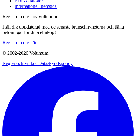
PDF-kataloger
Internationell hemsida
Registrera dig hos Voltimum
Håll dig uppdaterad med de senaste branschnyheterna och tjäna
belöningar för dina elinköp!
Registrera dig här
© 2002-
2026
Voltimum
Regler och villkor
Dataskyddspolicy