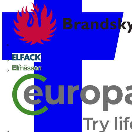
Brandskyddsföreningen
Elfack
Elmässan