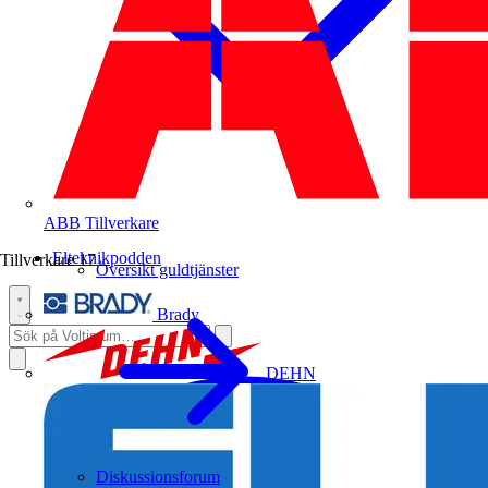
ABB
Tillverkare
Elteknikpodden
Tillverkare
17
Översikt guldtjänster
Brady
DEHN
Diskussionsforum