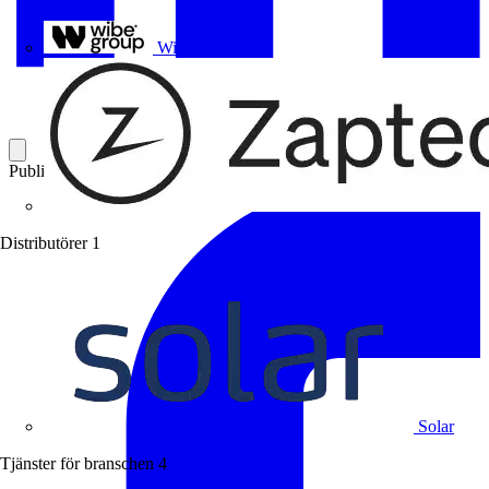
Uponor
Wibe Group
Publicerad: 4 mars 2025
Kategori: Branschnyheter
Distributörer
1
Solar
Tjänster för branschen
4