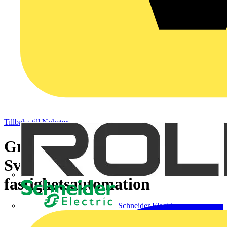
Tillbaka till Nyheter
Granitor Electro moderniserar
Svenska Bostäders system för
fastighetsautomation
Schneider Electric