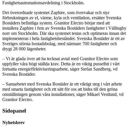
Fastighetsautomationsavdelning i Stockholm.
Det överordnade systemet Zaphire, som övervakar och styr
förbrukningen av el, värme, kyla och ventilation, ersätter Svenska
Bostäders befintliga system. Granitor Electro börjar med att
installera Zaphire i fem av Svenska Bostäders fastigheter i Vällingby
norr om Stockholm. Där ska systemet testas och optimeras innan det
implementeras i hela fastighetsbeståndet. Svenska Bostäder är ett av
Sveriges största bostadsbolag, med närmare 700 fastigheter och
drygt 28 000 lägenheter.
– Vi är glada över att ha tecknat avtal med Granitor Electro som
uppfyller våra högt ställda krav. Detta är en viktig pusselbit i vårt
fortsatta energieffektiviseringsarbete, säger Stefan Sandberg, vd
Svenska Bostäder.
– Samarbetet med Svenska Bostäder är ett viktigt steg i vårt arbete
med smarta fastigheter och ett sätt för oss att bidra till den gröna
omställningen genom våra installationer, säger Mikael Vestlund, vd
Granitor Electro.
Sidopanel
Nyhetsbrev