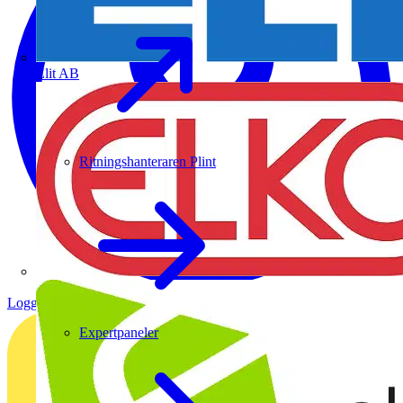
Elit AB
Ritningshanteraren Plint
Logga in
Registrera dig
Expertpaneler