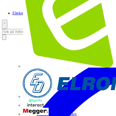
Elteknikpodden
Interact
Megger Sweden