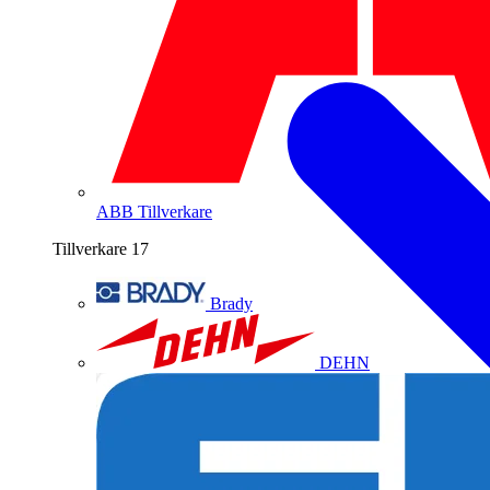
ABB
Tillverkare
Tillverkare
17
Brady
DEHN