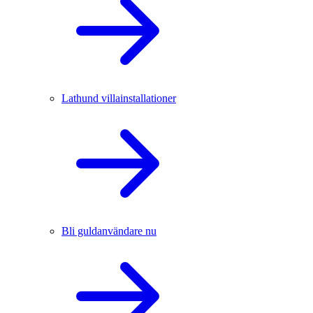
Lathund villainstallationer
Bli guldanvändare nu