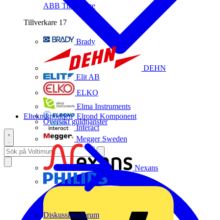
ABB
Tillverkare
Tillverkare
17
Brady
DEHN
Elit AB
ELKO
Elma Instruments
Elteknikpodden
Elrond Komponent
Översikt guldtjänster
Interact
Megger Sweden
Nexans
Philips
Diskussionsforum