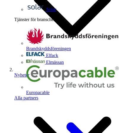
Solar
Tjänster för branschen
4
Brandskyddsföreningen
Elfack
Elmässan
Nyheter
Europacable
Alla partners