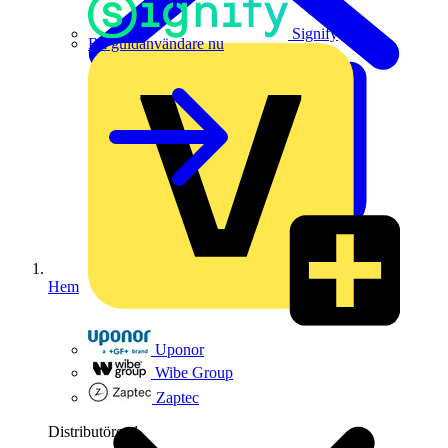
Signify
Bli guldanvändare nu
Hem
Uponor
Wibe Group
Zaptec
Distributörer
1