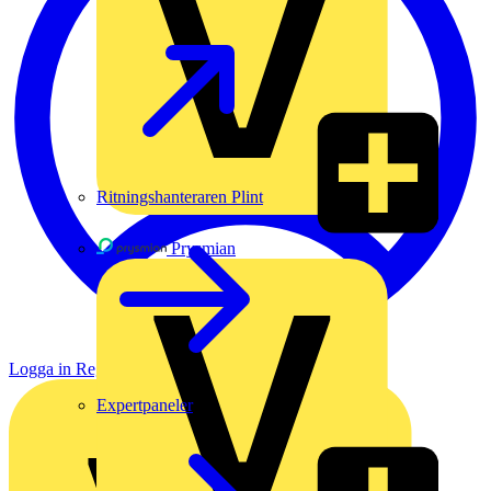
Ritningshanteraren Plint
Prysmian
Logga in
Registrera dig
Expertpaneler