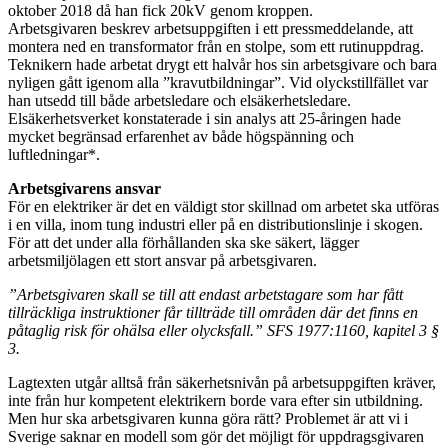
oktober 2018 då han fick 20kV genom kroppen.
Arbetsgivaren beskrev arbetsuppgiften i ett pressmeddelande, att
montera ned en transformator från en stolpe, som ett rutinuppdrag.
Teknikern hade arbetat drygt ett halvår hos sin arbetsgivare och bara
nyligen gått igenom alla ”kravutbildningar”. Vid olyckstillfället var
han utsedd till både arbetsledare och elsäkerhetsledare.
Elsäkerhetsverket konstaterade i sin analys att 25-åringen hade
mycket begränsad erfarenhet av både högspänning och
luftledningar*.
Arbetsgivarens ansvar
För en elektriker är det en väldigt stor skillnad om arbetet ska utföras
i en villa, inom tung industri eller på en distributionslinje i skogen.
För att det under alla förhållanden ska ske säkert, lägger
arbetsmiljölagen ett stort ansvar på arbetsgivaren.
”Arbetsgivaren skall se till att endast arbetstagare som har fått
tillräckliga instruktioner får tillträde till områden där det finns en
påtaglig risk för ohälsa eller olycksfall.”
SFS 1977:1160, kapitel 3 §
3.
Lagtexten utgår alltså från säkerhetsnivån på arbetsuppgiften kräver,
inte från hur kompetent elektrikern borde vara efter sin utbildning.
Men hur ska arbetsgivaren kunna göra rätt? Problemet är att vi i
Sverige saknar en modell som gör det möjligt för uppdragsgivaren