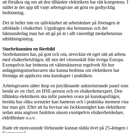
att försäkra sig om att den tilltänkte elektrikern har rätt kompetens. I
stället är det upp till varje arbetsgivare att göra en godtycklig
bedömning.
Det är heller inte en självklarhet att arbetsledare på företagen är
utbildade i elsäkerhet. Uppdragen ska bemannas och det
faktaunderlag man har att gå på är i allt väsentligt medarbetarnas
utbildningsintyg.
Storbritannien en förebild
Storbritannien har
,
på gott och ont
,
utvecklat ett eget sätt att arbeta
med elsäkerhetsfrågor, till stor del väsensskilt från övriga Europa.
Exempelvis har britterna ett välstrukturerat regelverk för hur
anläggningsinnehavaren ska kunna bedöma om elektrikern har
förmåga att applicera sina kunskaper i praktiken.
Arbetsgivaren sätter ihop en juryliknande auktoriserande panel som
består av en chef, en HSE-person och en elsäkerhetsexpert. Den
tilltänkta elektrikern ska inför panelen svara på kunskapsfrågor,
berätta hur olika scenarier kan hanteras och i praktiska moment visa
hur man gör. Efter att ha bevisat sin fackkunnighet kan elektrikern
sedan anta angiven funktion såsom exempelvis elsäkerhetsledare,
eldriftledare o.s.v.
Hade ett motsvarande förfarande kunnat rädda livet på 25-åringen i