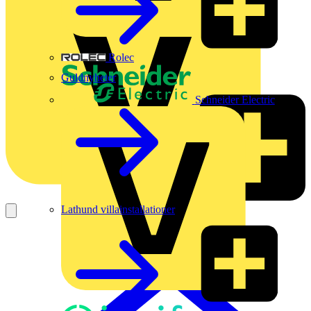
Rolec
Guldnyheter
Schneider Electric
Lathund villainstallationer