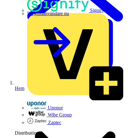
Signify
Bli guldanvändare nu
Hem
Uponor
Wibe Group
Zaptec
Distributörer
1