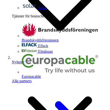
Solar
Tjänster för branschen
4
Brandskyddsföreningen
Elfack
Elmässan
Nyheter
Europacable
Alla partners