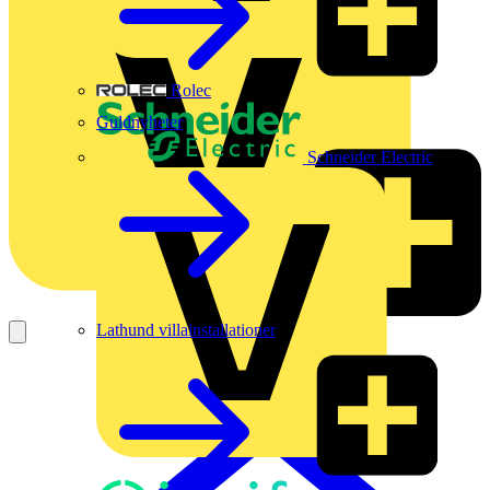
Rolec
Guldnyheter
Schneider Electric
Lathund villainstallationer