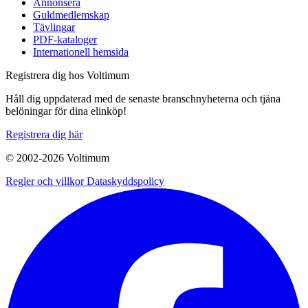
Annonsera
Guldmedlemskap
Tävlingar
PDF-kataloger
Internationell hemsida
Registrera dig hos Voltimum
Håll dig uppdaterad med de senaste branschnyheterna och tjäna
belöningar för dina elinköp!
Registrera dig här
© 2002-
2026
Voltimum
Regler och villkor
Dataskyddspolicy