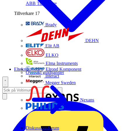
ABB
Tillverkare
Tillverkare
17
Brady
DEHN
Elit AB
ELKO
Elma Instruments
Elteknikpodden
Elrond Komponent
Översikt guldtjänster
Interact
Megger Sweden
Nexans
Philips
Diskussionsforum