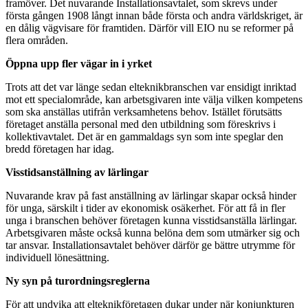
framöver. Det nuvarande Installationsavtalet, som skrevs under
första gången 1908 långt innan både första och andra världskriget, är
en dålig vägvisare för framtiden. Därför vill EIO nu se reformer på
flera områden.
Öppna upp fler vägar in i yrket
Trots att det var länge sedan elteknikbranschen var ensidigt inriktad
mot ett specialområde, kan arbetsgivaren inte välja vilken kompetens
som ska anställas utifrån verksamhetens behov. Istället förutsätts
företaget anställa personal med den utbildning som föreskrivs i
kollektivavtalet. Det är en gammaldags syn som inte speglar den
bredd företagen har idag.
Visstidsanställning av lärlingar
Nuvarande krav på fast anställning av lärlingar skapar också hinder
för unga, särskilt i tider av ekonomisk osäkerhet. För att få in fler
unga i branschen behöver företagen kunna visstidsanställa lärlingar.
Arbetsgivaren måste också kunna belöna dem som utmärker sig och
tar ansvar. Installationsavtalet behöver därför ge bättre utrymme för
individuell lönesättning.
Ny syn på turordningsreglerna
För att undvika att elteknikföretagen dukar under när konjunkturen