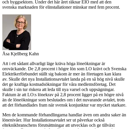
och byggsektorn. Under det här året räknar EIO med att den
svenska marknaden för elinstallationer minskar med fem procent.
Åsa Kjellberg Kahn
Att i ett sådant allvarligt läge kräva höga löneökningar är
oroväckande. De 2,8 procent i högre lön som LO krävt och Svenska
Elektrikerförbundet ställt sig bakom är mer än företagen kan klara
av. Skulle det nya Installationsavtalet landa på en så hög nivå skulle
det ge kraftiga kostnadsökningar för våra medlemsföretag. Det
skulle i sin tur riskera att leda till nya varsel och uppsägningar.
Faktum är att LO:s lönekrav på 2,8 procent ligger på en högre nivå
än de löneökningar som beslutades om i det nuvarande avtalet, trots
att det förhandlades fram när svensk konjunktur var mycket starkare.
Men de kommande förhandlingarna handlar även om andra saker än
lönenivåer. Hur Installationsavtalet ser ut påverkar också
elteknikbranschens förutsättningar att utvecklas och ge tillväxt