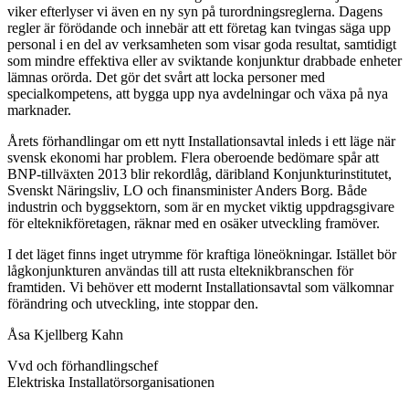
viker efterlyser vi även en ny syn på turordningsreglerna. Dagens
regler är förödande och innebär att ett företag kan tvingas säga upp
personal i en del av verksamheten som visar goda resultat, samtidigt
som mindre effektiva eller av sviktande konjunktur drabbade enheter
lämnas orörda. Det gör det svårt att locka personer med
specialkompetens, att bygga upp nya avdelningar och växa på nya
marknader.
Årets förhandlingar om ett nytt Installationsavtal inleds i ett läge när
svensk ekonomi har problem. Flera oberoende bedömare spår att
BNP-tillväxten 2013 blir rekordlåg, däribland Konjunkturinstitutet,
Svenskt Näringsliv, LO och finansminister Anders Borg. Både
industrin och byggsektorn, som är en mycket viktig uppdragsgivare
för elteknikföretagen, räknar med en osäker utveckling framöver.
I det läget finns inget utrymme för kraftiga löneökningar. Istället bör
lågkonjunkturen användas till att rusta elteknikbranschen för
framtiden. Vi behöver ett modernt Installationsavtal som välkomnar
förändring och utveckling, inte stoppar den.
Åsa Kjellberg Kahn
Vvd och förhandlingschef
Elektriska Installatörsorganisationen