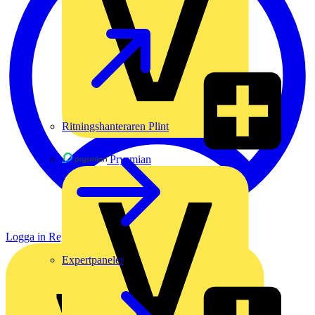
Ritningshanteraren Plint
Prysmian
Logga in
Registrera dig
Expertpaneler