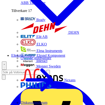
ABB
Tillverkare
Tillverkare
17
Brady
DEHN
Elit AB
ELKO
Elma Instruments
Elteknikpodden
Elrond Komponent
Översikt guldtjänster
Interact
Megger Sweden
Nexans
Philips
Diskussionsforum