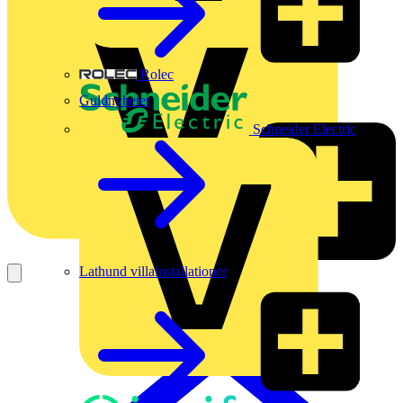
Rolec
Guldnyheter
Schneider Electric
Lathund villainstallationer