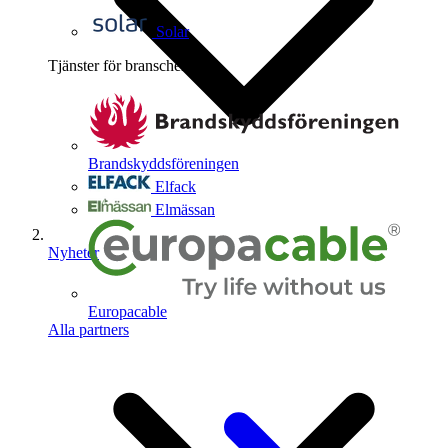
Solar
Tjänster för branschen
4
Brandskyddsföreningen
Elfack
Elmässan
Nyheter
Europacable
Alla partners