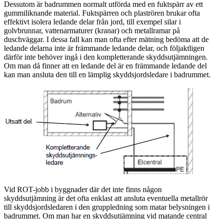
Dessutom är badrummen normalt utförda med en fuktspärr av ett
gummiliknande material. Fuktspärren och plaströren brukar ofta
effektivt isolera ledande delar från jord, till exempel silar i
golvbrunnar, vattenarmaturer (kranar) och metallramar på
duschväggar. I dessa fall kan man ofta efter mätning bedöma att de
ledande delarna inte är främmande ledande delar, och följaktligen
därför inte behöver ingå i den kompletterande skyddsutjämningen.
Om man då finner att en ledande del är en främmande ledande del
kan man ansluta den till en lämplig skyddsjordsledare i badrummet.
Vid ROT-jobb i byggnader där det inte finns någon
skyddsutjämning är det ofta enklast att ansluta eventuella metallrör
till skyddsjordsledaren i den gruppledning som matar belysningen i
badrummet. Om man har en skyddsutjämning vid matande central