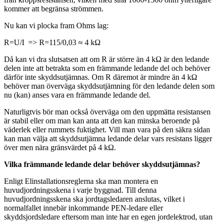
kommer att begränsa strömmen.
Nu kan vi plocka fram Ohms lag:
R=U/I => R=115/0,03 ≈ 4 kΩ
Då kan vi dra slutsatsen att om R är större än 4 kΩ är den ledande
delen inte att betrakta som en främmande ledande del och behöver
därför inte skyddsutjämnas. Om R däremot är mindre än 4 kΩ
behöver man överväga skyddsutjämning för den ledande delen som
nu (kan) anses vara en främmande ledande del.
Naturligtvis bör man också överväga om den uppmätta resistansen
är stabil eller om man kan anta att den kan minska beroende på
väderlek eller rummets fuktighet. Vill man vara på den säkra sidan
kan man välja att skyddsutjämna ledande delar vars resistans ligger
över men nära gränsvärdet på 4 kΩ.
Vilka främmande ledande delar behöver skyddsutjämnas?
Enligt Elinstallationsreglerna ska man montera en
huvudjordningsskena i varje byggnad. Till denna
huvudjordningsskena ska jordtagsledaren anslutas, vilket i
normalfallet innebär inkommande PEN-ledare eller
skyddsjordsledare eftersom man inte har en egen jordelektrod, utan