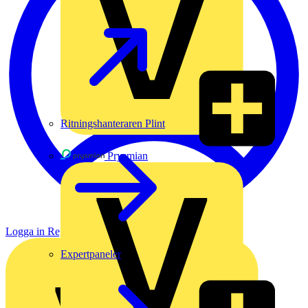
Ritningshanteraren Plint
Prysmian
Logga in
Registrera dig
Expertpaneler