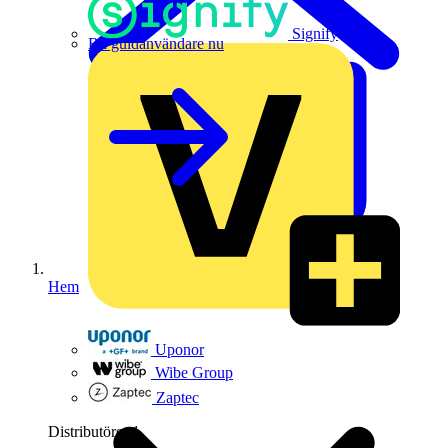
Signify
Bli guldanvändare nu
Hem
Uponor
Wibe Group
Zaptec
Distributörer
1