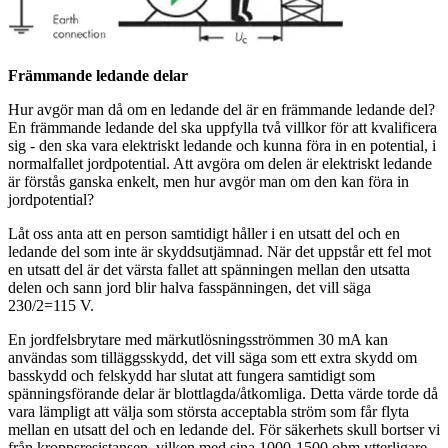
Främmande ledande delar
Hur avgör man då om en ledande del är en främmande ledande del?
En främmande ledande del ska uppfylla två villkor för att kvalificera
sig - den ska vara elektriskt ledande och kunna föra in en potential, i
normalfallet jordpotential. Att avgöra om delen är elektriskt ledande
är förstås ganska enkelt, men hur avgör man om den kan föra in
jordpotential?
Låt oss anta att en person samtidigt håller i en utsatt del och en
ledande del som inte är skyddsutjämnad. När det uppstår ett fel mot
en utsatt del är det värsta fallet att spänningen mellan den utsatta
delen och sann jord blir halva fasspänningen, det vill säga
230/2=115 V.
En jordfelsbrytare med märkutlösningsströmmen 30 mA kan
användas som tilläggsskydd, det vill säga som ett extra skydd om
basskydd och felskydd har slutat att fungera samtidigt som
spänningsförande delar är blottlagda/åtkomliga. Detta värde torde då
vara lämpligt att välja som största acceptabla ström som får flyta
mellan en utsatt del och en ledande del. För säkerhets skull bortser vi
från kroppsresistansen, vilken med sina 1000-1500 ohm ytterligare