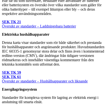
Här får du som tillverkare, beställare eller användare av batterier
eller batterisystem en översikt över vilka standarder som gäller för
olika batterityper – till exempel litiumjon eller bly – och deras
respektive användningsområden.
SEK TK 21
Översikt av standarder – Laddningsbara batterier
Elektriska hushållsapparater
Denna karta visar standarder som rör både säkerhet och prestanda
för hushållsapparater och angränsande produkter. Huvudstandarden
IEC 60335-1 genomsyrar stora delar och finns även i kommenterad
redline-version (CMV), där ändringar från tidigare versionen
rödmarkeras och innehåller väsentliga kommentarer från den
tekniska kommittén som utformat den.
SEK TK 59
SEK TK 61
Översikt av standarder – Hushållsapparater och liknande
Energilagringssystem
Standarder för komplexa system för lagring av elektrisk energi i
anslutning till smarta elnät.