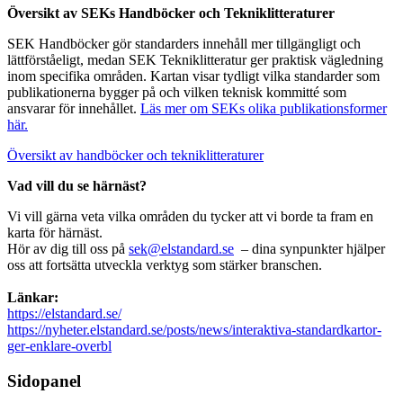
Översikt av SEKs Handböcker och Tekniklitteraturer
SEK Handböcker gör standarders innehåll mer tillgängligt och
lättförståeligt, medan SEK Tekniklitteratur ger praktisk vägledning
inom specifika områden. Kartan visar tydligt vilka standarder som
publikationerna bygger på och vilken teknisk kommitté som
ansvarar för innehållet.
Läs mer om SEKs olika publikationsformer
här.
Översikt av handböcker och tekniklitteraturer
Vad vill du se härnäst?
Vi vill gärna veta vilka områden du tycker att vi borde ta fram en
karta för härnäst.
Hör av dig till oss på
sek@elstandard.se
– dina synpunkter hjälper
oss att fortsätta utveckla verktyg som stärker branschen.
Länkar:
https://elstandard.se/
https://nyheter.elstandard.se/posts/news/interaktiva-standardkartor-
ger-enklare-overbl
Sidopanel