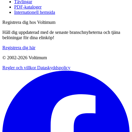
Tävlingar
PDF-kataloger
Internationell hemsida
Registrera dig hos Voltimum
Håll dig uppdaterad med de senaste branschnyheterna och tjäna
belöningar för dina elinköp!
Registrera dig här
© 2002-
2026
Voltimum
Regler och villkor
Dataskyddspolicy