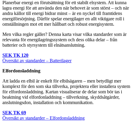
Planerbar energi en förutsättning för ett stabilt elsystem. Att kunna
lagra energi för att använda den när behovet är som störst – och när
andra källor till energi bidrar minst – är en nyckel till framtidens
energiförsörjning. Därför spelar energilager en allt viktigare roll i
omställningen mot ett mer hållbart och robust energisystem.
Men vilka regler gäller? Denna karta visar vilka standarder som är
relevanta för energilagringssystem och dess olika delar – från
batterier och styrsystem till elnätsanslutning.
SEK TK 120
Översikt av standarder – Batterilager
Elfordonsladdning
Att ladda en elbil är enkelt för elbilsägaren – men betydligt mer
komplext för den som ska tillverka, projektera eller installera system
för elfordonsladdning. Kartan visualiserar de delar som bör tas i
beaktning vid elfordonladdning – tillverkning, skyddsåtgärder,
anslutningsdon, installation och kommunikation.
SEK TK 69
Översikt av standarder – Elfordonsladdning