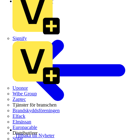
Leverantörsnyheter
Signify
Uponor
Wibe Group
Zaptec
Tjänster för branschen
Brandskyddsföreningen
Elfack
Elmässan
Europacable
Distributörer
Tillbaka till Nyheter
Solar