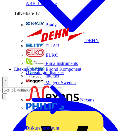
ABB
Tillverkare
Tillverkare
17
Brady
DEHN
Elit AB
ELKO
Elma Instruments
Elteknikpodden
Elrond Komponent
Översikt guldtjänster
Interact
Megger Sweden
Nexans
Philips
Diskussionsforum