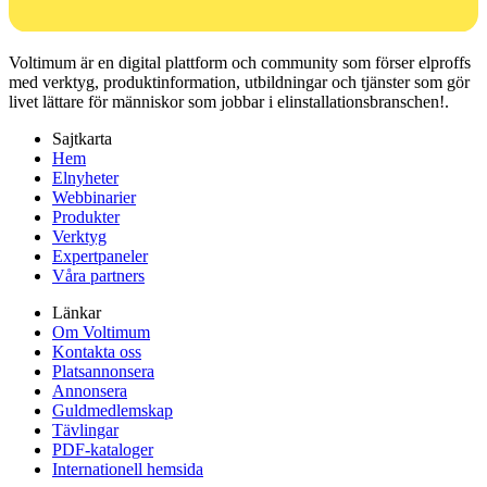
Voltimum är en digital plattform och community som förser elproffs
med verktyg, produktinformation, utbildningar och tjänster som gör
livet lättare för människor som jobbar i elinstallationsbranschen!.
Sajtkarta
Hem
Elnyheter
Webbinarier
Produkter
Verktyg
Expertpaneler
Våra partners
Länkar
Om Voltimum
Kontakta oss
Platsannonsera
Annonsera
Guldmedlemskap
Tävlingar
PDF-kataloger
Internationell hemsida