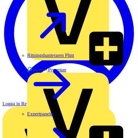
Ritningshanteraren Plint
Prysmian
Logga in
Registrera dig
Expertpaneler