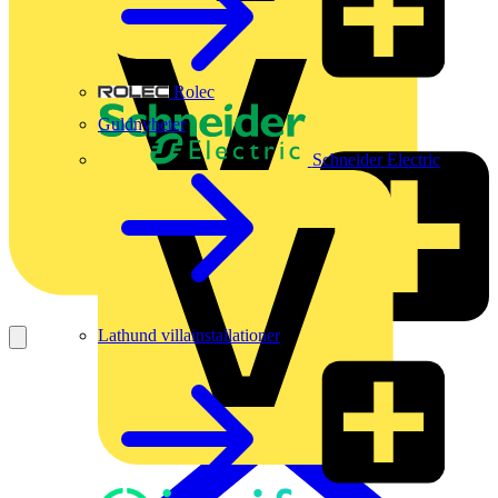
Rolec
Guldnyheter
Schneider Electric
Lathund villainstallationer