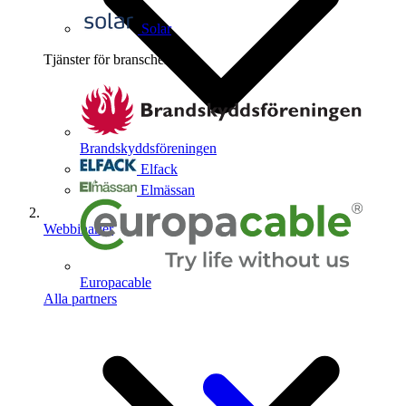
Solar
Tjänster för branschen
4
Brandskyddsföreningen
Elfack
Elmässan
Webbinarier
Europacable
Alla partners