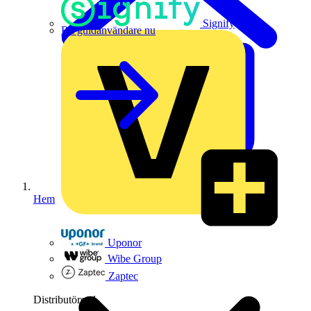
Signify
Bli guldanvändare nu
Hem
Uponor
Wibe Group
Zaptec
Distributörer
1