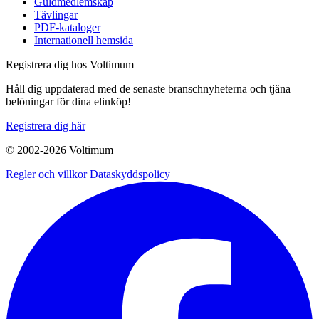
Guldmedlemskap
Tävlingar
PDF-kataloger
Internationell hemsida
Registrera dig hos Voltimum
Håll dig uppdaterad med de senaste branschnyheterna och tjäna
belöningar för dina elinköp!
Registrera dig här
© 2002-
2026
Voltimum
Regler och villkor
Dataskyddspolicy