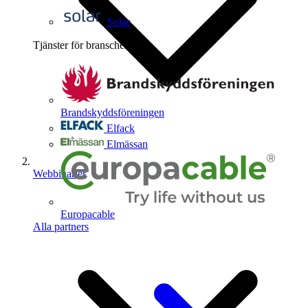
Solar
Tjänster för branschen
4
Brandskyddsföreningen
Elfack
Elmässan
Webbinarier
Europacable
Alla partners