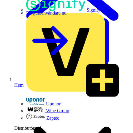
Signify
Bli guldanvändare nu
Hem
Uponor
Wibe Group
Zaptec
Distributörer
1