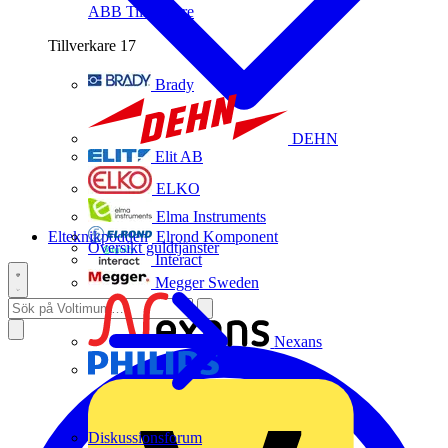
ABB
Tillverkare
Tillverkare
17
Brady
DEHN
Elit AB
ELKO
Elma Instruments
Elteknikpodden
Elrond Komponent
Översikt guldtjänster
Interact
Megger Sweden
Nexans
Philips
Diskussionsforum