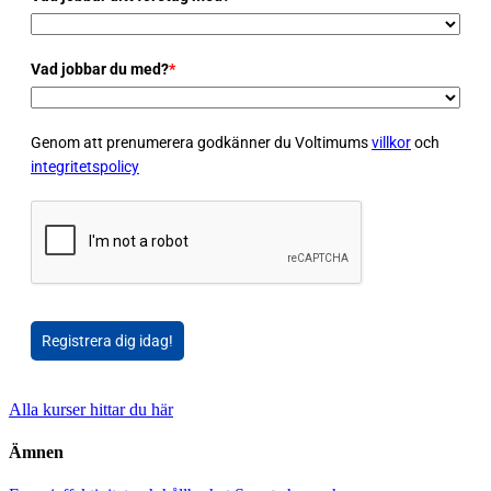
Vad jobbar du med?
*
Genom att prenumerera godkänner du Voltimums
villkor
och
integritetspolicy
Registrera dig idag!
Alla kurser hittar du här
Ämnen