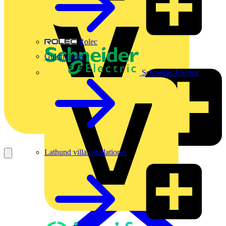
Rolec
Guldnyheter
Schneider Electric
Lathund villainstallationer