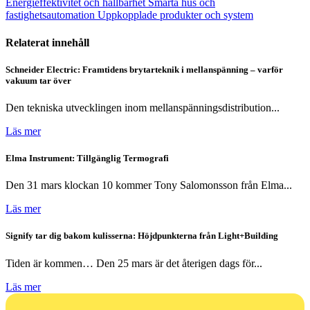
Energieffektivitet och hållbarhet
Smarta hus och
fastighetsautomation
Uppkopplade produkter och system
Relaterat innehåll
Schneider Electric: Framtidens brytarteknik i mellanspänning – varför
vakuum tar över
Den tekniska utvecklingen inom mellanspänningsdistribution...
Läs mer
Elma Instrument: Tillgänglig Termografi
Den 31 mars klockan 10 kommer Tony Salomonsson från Elma...
Läs mer
Signify tar dig bakom kulisserna: Höjdpunkterna från Light+Building
Tiden är kommen… Den 25 mars är det återigen dags för...
Läs mer