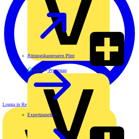
Ritningshanteraren Plint
Prysmian
Logga in
Registrera dig
Expertpaneler