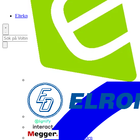
Elteknikpodden
Interact
Megger Sweden