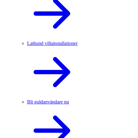
Lathund villainstallationer
Bli guldanvändare nu