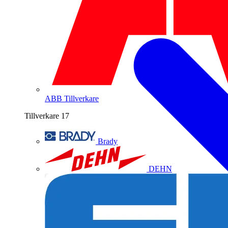
ABB
Tillverkare
Tillverkare
17
Brady
DEHN