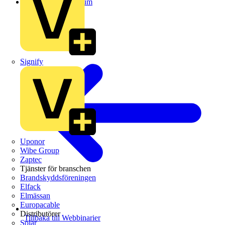
Inspelat webbinarium
Signify
Uponor
Wibe Group
Zaptec
Tjänster för branschen
Brandskyddsföreningen
Elfack
Elmässan
Europacable
Distributörer
Tillbaka till Webbinarier
Solar