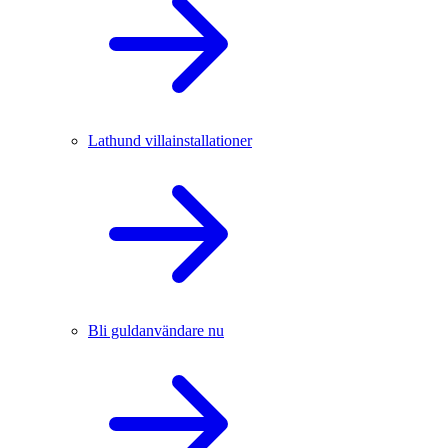
Lathund villainstallationer
Bli guldanvändare nu