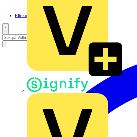
Elteknikpodden
Signify