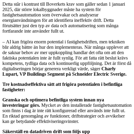
Detta står i kontrast till Boverkets krav som gäller sedan 1 januari
2025, där större lokalbyggnader måste ha system för
fastighetsautomation som övervakar och analyserar
energianvändningen för att identifiera ineffektiv drift. Detta
förutsätter just den typ av data och automatisering som många
fortfarande inte använder fullt ut.
– AI kan frigöra enorm potential i fastighetsdriften, men tekniken
blir aldrig bättre än hur den implementeras.
När många upplever att
de saknar behov av mer uppkoppling handlar det ofta om att den
faktiska potentialen inte är fullt synlig. För att fatta rätt beslut krävs
kompetens, tydliga data och kontinuerlig uppföljning. Det är först då
digitaliseringen börjar generera verkligt värde,
säger
Charly
Lupart, VP Buildings Segment på Schneider Electric Sverige.
Tre kostnadseffektiva sätt att frigöra potentialen i befintliga
fastigheter:
Granska och optimera befintliga system innan nya
investeringar görs.
Mycket av den installerade fastighetsautomation
som finns i dag är inte rätt konfigurerad eller används inte fullt ut.
En riktad genomgång av funktioner, driftstrategier och avvikelser
kan ge betydande effektiviseringsvinster.
Säkerställ en datadriven drift som följs upp