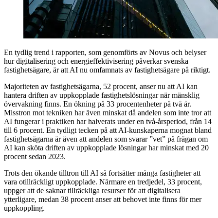
En tydlig trend i rapporten, som genomförts av Novus och belyser
hur digitalisering och energieffektivisering påverkar svenska
fastighetsägare, är att AI nu omfamnats av fastighetsägare på riktigt.
Majoriteten av fastighetsägarna, 52 procent, anser nu att AI kan
hantera driften av uppkopplade fastighetslösningar när mänsklig
övervakning finns. En ökning på 33 procentenheter på två år.
Misstron mot tekniken har även minskat då andelen som inte tror att
AI fungerar i praktiken har halverats under en två-årsperiod, från 14
till 6 procent. En tydligt tecken på att AI-kunskaperna mognat bland
fastighetsägarna är även att andelen som svarar ”vet” på frågan om
AI kan sköta driften av uppkopplade lösningar har minskat med 20
procent sedan 2023.
Trots den ökande tilltron till AI så fortsätter många fastigheter att
vara otillräckligt uppkopplade. Närmare en tredjedel, 33 procent,
uppger att de saknar tillräckliga resurser för att digitalisera
ytterligare, medan 38 procent anser att behovet inte finns för mer
uppkoppling.