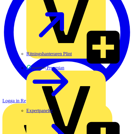
Ritningshanteraren Plint
Prysmian
Logga in
Registrera dig
Expertpaneler