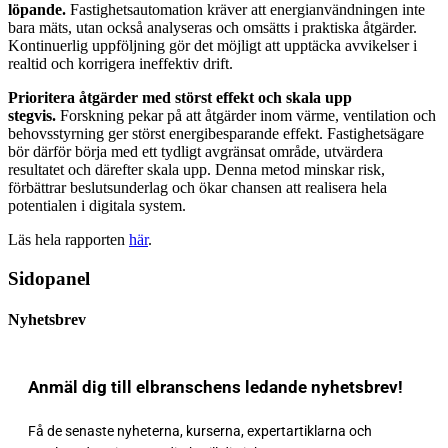
löpande.
Fastighetsautomation kräver att energianvändningen inte
bara mäts, utan också analyseras och omsätts i praktiska åtgärder.
Kontinuerlig uppföljning gör det möjligt att upptäcka avvikelser i
realtid och korrigera ineffektiv drift.
Prioritera åtgärder med störst effekt och skala upp
stegvis.
Forskning pekar på att åtgärder inom värme, ventilation och
behovsstyrning ger störst energibesparande effekt. Fastighetsägare
bör därför börja med ett tydligt avgränsat område, utvärdera
resultatet och därefter skala upp. Denna metod minskar risk,
förbättrar beslutsunderlag och ökar chansen att realisera hela
potentialen i digitala system.
Läs hela rapporten
här
.
Sidopanel
Nyhetsbrev
Anmäl dig till elbranschens ledande nyhetsbrev!
Få de senaste nyheterna, kurserna, expertartiklarna och