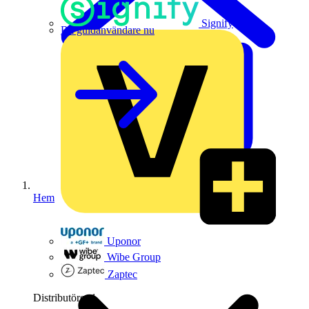
Signify
Bli guldanvändare nu
Hem
Uponor
Wibe Group
Zaptec
Distributörer
1