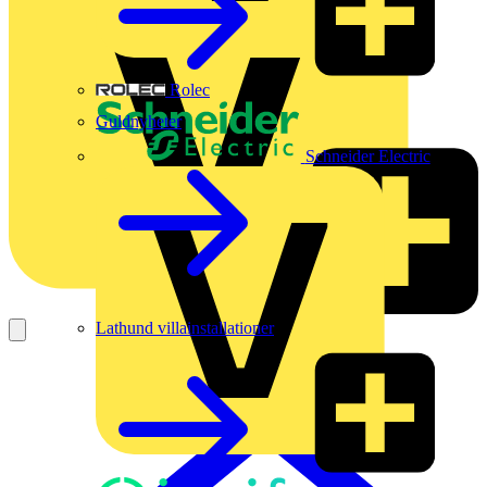
Rolec
Guldnyheter
Schneider Electric
Lathund villainstallationer