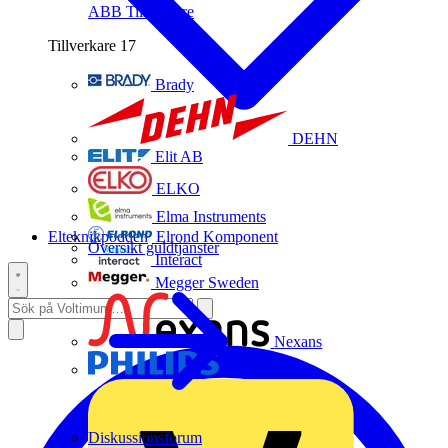
ABB
Tillverkare
Tillverkare
17
Brady
DEHN
Elit AB
ELKO
Elma Instruments
Elteknikpodden
Elrond Komponent
Översikt guldtjänster
Interact
Megger Sweden
Nexans
Philips
Diskussionsforum