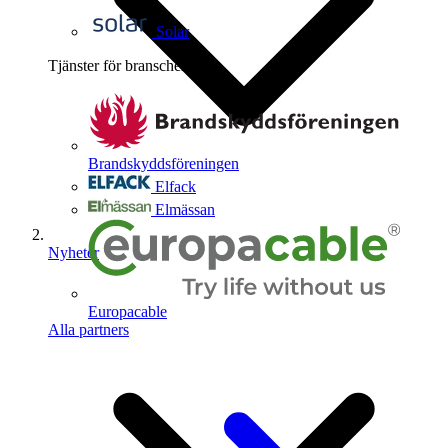
Solar
Tjänster för branschen
4
Brandskyddsföreningen
Elfack
Elmässan
Nyheter
Europacable
Alla partners