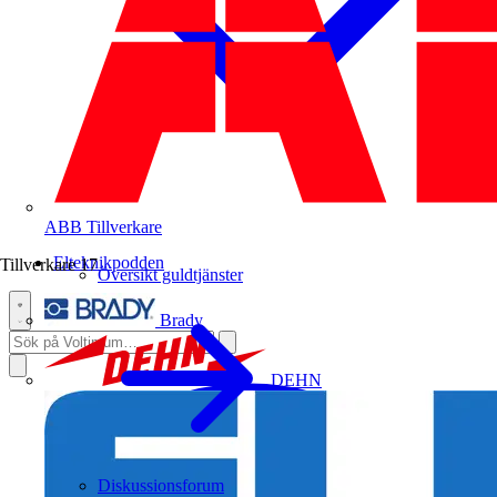
ABB
Tillverkare
Elteknikpodden
Tillverkare
17
Översikt guldtjänster
Brady
DEHN
Diskussionsforum