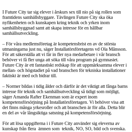
I Future City tar sig elever i årskurs sex till nio på sig rollen som
framtidens samhällsbyggare. Tävlingen Future City ska öka
nyfikenheten och kunskapen kring teknik och yrken inom
samhällsbyggnad samt att skapa intresse för en hållbar
samhällsutveckling.
–
För våra medlemsföretag är kompetensbrist en av de största
utmaningarna just nu
, säger Installatörsföretagens vd Ola Månsson
.
För att säkerställa att vi får in fler nya medarbetare i vår bransch
behöver vi få fler unga att söka till våra program på gymnasiet.
Future City är ett fantastiskt redskap för att uppmärksamma elever i
mellan- och högstadiet på vad branschen för tekniska installationer
faktiskt är med och bidrar till.
–
Normer bildas i tidig ålder och därför är det viktigt att fånga barns
intresse för teknik och samhällsutveckling så tidigt som möjligt
,
säger Amanda Rafter Ekenman som är expert inom
kompetensförsörjning på Installatörsföretagen
. Vi behöver visa att
det finns många yrkesroller och att branschen är för alla. Detta blir
en del av vår långsiktiga satsning på kompetensförsörjning.
För att lösa uppgifterna i i Future City använder sig eleverna av
kunskap från flera ämnen som teknik, NO, SO, bild och svenska.