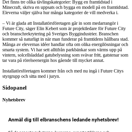
Det finns tre olika tävlingskategorier: Bygg en framtidstad i
Minecraft, skriva en uppsats och bygga en modell på en framtidstad.
Eleverna väljer själva hur många kategorier de vill medverka i.
–
Vi är glada att Installatörsföretagen går in som medarrangör i
Future City
, säger Elin Kebert som är projektledare för Future City
och branschrekrytering på Sveriges Byggindustrier
. Branschen
kommer så naturligt in när man funderar på framtidens hållbara stad.
Många av elevernas idéer handlar ofta om olika energilösningar och
smarta system. Vi har sett alltifrån parkbänkar som värms upp på
vintern, solcellsladdad gatubelysning som svävar fritt, gatstenar som
tar vara på rörelseenergin hos gående till mycket annat.
Installatörsföretagen kommer från och med nu ingå i Future Citys
styrgrupp och sitta med i juryn.
Sidopanel
Nyhetsbrev
Anmäl dig till elbranschens ledande nyhetsbrev!