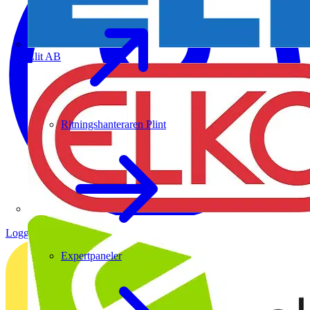
Elit AB
Ritningshanteraren Plint
Logga in
Registrera dig
Expertpaneler