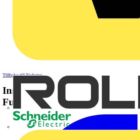
Tillbaka till Nyheter
Installationer får större fokus i
Future City
Schneider Electric