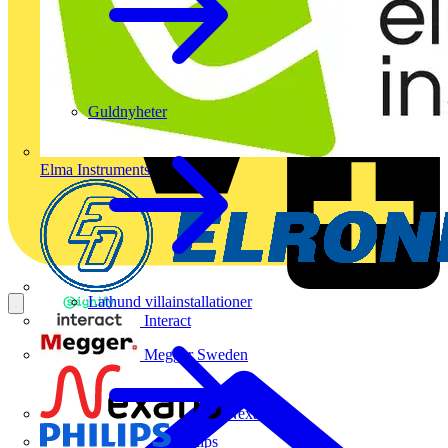
Guldnyheter
Elma Instruments
Lathund villainstallationer
Interact
Megger Sweden
Nexans
Philips