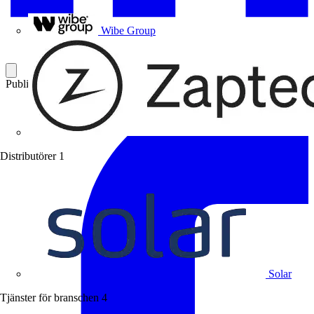
Uponor
Wibe Group
Publicerad: 21 januari 2019
Kategori: Branschnyheter
Distributörer
1
Solar
Tjänster för branschen
4