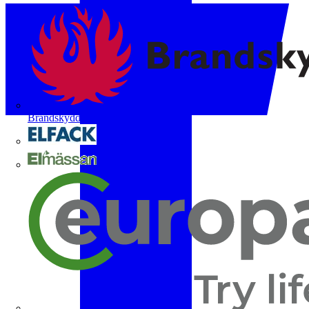
Brandskyddsföreningen
Elfack
Elmässan