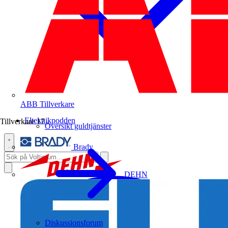
ABB
Tillverkare
Elteknikpodden
Tillverkare
17
Översikt guldtjänster
Brady
DEHN
Diskussionsforum