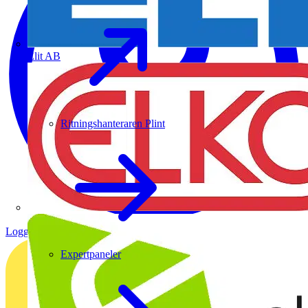
Elit AB
Ritningshanteraren Plint
Logga in
Registrera dig
Expertpaneler