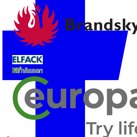
Brandskyddsföreningen
Elfack
Elmässan