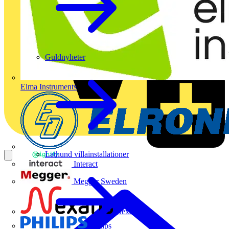
Guldnyheter
Elma Instruments
Lathund villainstallationer
Interact
Megger Sweden
Nexans
Philips