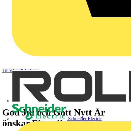
Tillbaka till Nyheter
God Jul och Gott Nytt År
Schneider Electric
önskar Elrond!