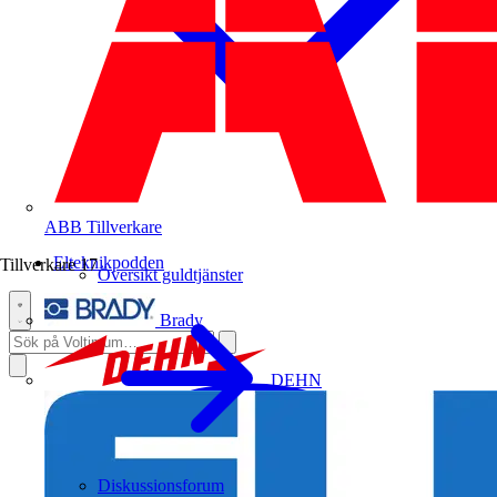
ABB
Tillverkare
Elteknikpodden
Tillverkare
17
Översikt guldtjänster
Brady
DEHN
Diskussionsforum