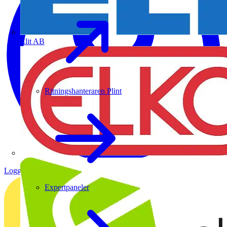
Elit AB
Ritningshanteraren Plint
Logga in
Registrera dig
Expertpaneler