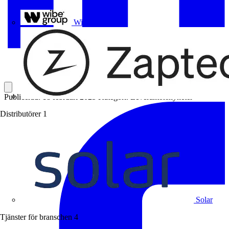
Uponor
Wibe Group
Publicerad: 18 februari 2025
Kategori: Leverantörsnyheter
Distributörer
1
Solar
Tjänster för branschen
4