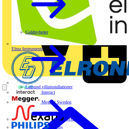
Guldnyheter
Elma Instruments
Lathund villainstallationer
Interact
Megger Sweden
Nexans
Philips