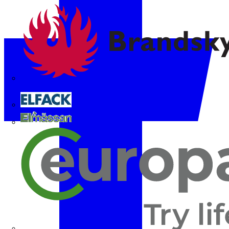
Brandskyddsföreningen
Elfack
Elmässan