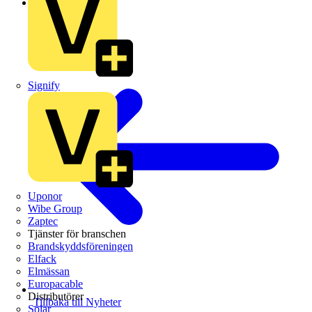
Guldnyheter
Signify
Uponor
Wibe Group
Zaptec
Tjänster för branschen
Brandskyddsföreningen
Elfack
Elmässan
Europacable
Distributörer
Tillbaka till Nyheter
Solar