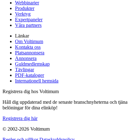
Webbinarier
Produkter
Verktyg
Expertpaneler
Våra partners
Länkar
Om Voltimum
Kontakta oss
Platsannonsera
Annonsera
Guldmedlemskap
Tävlingar
PDF-kataloger
Internationell hemsida
Registrera dig hos Voltimum
Håll dig uppdaterad med de senaste branschnyheterna och tjäna
belöningar för dina elinköp!
Registrera dig här
© 2002-
2026
Voltimum
Regler och villkor
Dataskyddspolicy