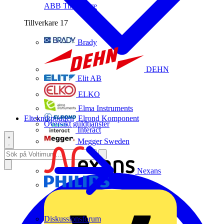
ABB
Tillverkare
Tillverkare
17
Brady
DEHN
Elit AB
ELKO
Elma Instruments
Elteknikpodden
Elrond Komponent
Översikt guldtjänster
Interact
Megger Sweden
Nexans
Philips
Diskussionsforum