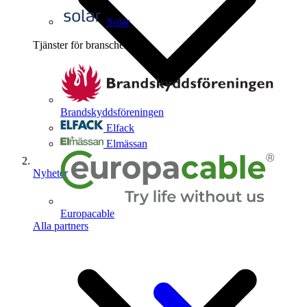
Solar
Tjänster för branschen
4
Brandskyddsföreningen
Elfack
Elmässan
Nyheter
Europacable
Alla partners