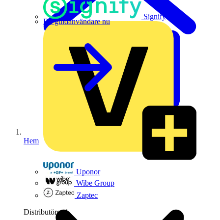
Signify
Bli guldanvändare nu
Hem
Uponor
Wibe Group
Zaptec
Distributörer
1