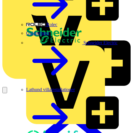
Rolec
Guldnyheter
Schneider Electric
Lathund villainstallationer