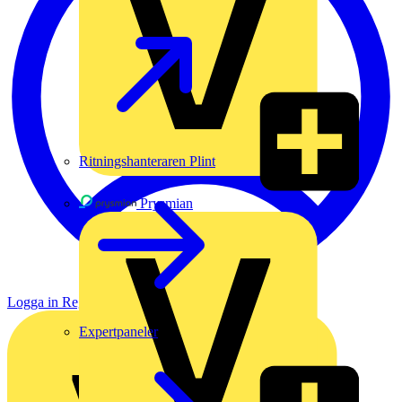
Ritningshanteraren Plint
Prysmian
Logga in
Registrera dig
Expertpaneler