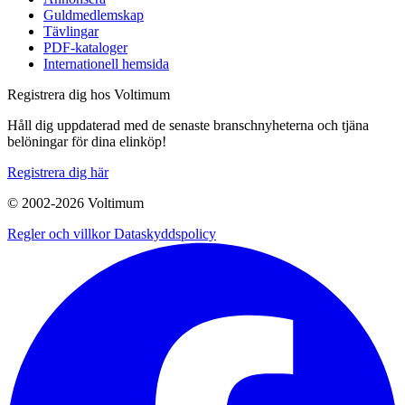
Guldmedlemskap
Tävlingar
PDF-kataloger
Internationell hemsida
Registrera dig hos Voltimum
Håll dig uppdaterad med de senaste branschnyheterna och tjäna
belöningar för dina elinköp!
Registrera dig här
© 2002-
2026
Voltimum
Regler och villkor
Dataskyddspolicy