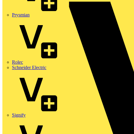
Prysmian
Rolec
Schneider Electric
Signify