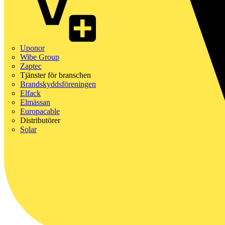
Uponor
Wibe Group
Zaptec
Tjänster för branschen
Brandskyddsföreningen
Elfack
Elmässan
Europacable
Distributörer
Solar