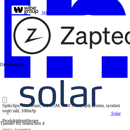
Uponor
Wibe Group
Distributörer
1
Spikclips, Thorsman, TC-C5M, 7-10 Svart, spik 25mm, syrafast
rostri stål, 100st/fp
Solar
Produktidentifierare
Tjänster för branschen
4