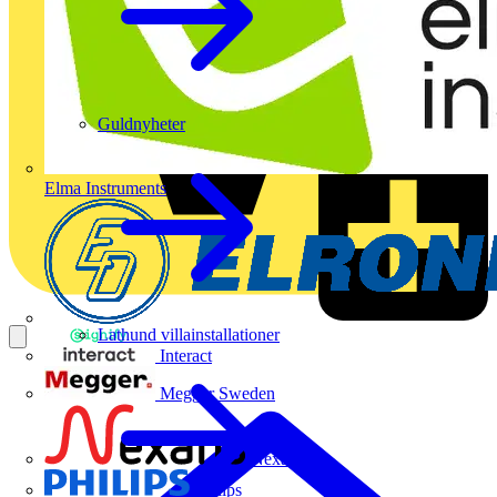
Guldnyheter
Elma Instruments
Lathund villainstallationer
Interact
Megger Sweden
Nexans
Philips