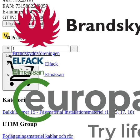
SKU: 2240050
EAN: 7315882240059
E-nummer: 1500547
GTIN: 7315882240059
Tillgänglig: 1 distributör
Poäng:
1
−
+
Brandskyddsföreningen
Lägg i kundvagn
Elfack
Elmässan
Kategorier
Balkklammer
15 - Fästmaterial
Installationsmateriel (11-15, 17, 18)
ETIM Group
Förläggningsmateriel kablar och rör