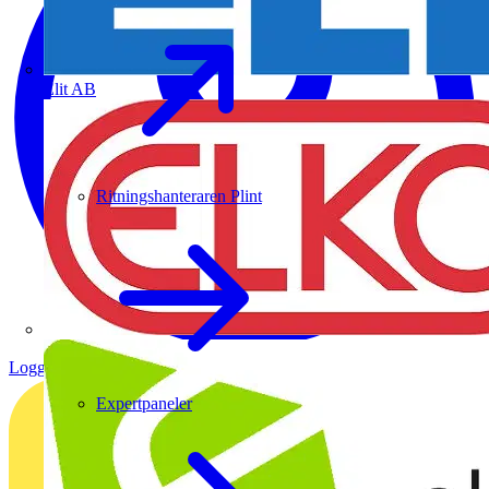
Elit AB
Ritningshanteraren Plint
Logga in
Registrera dig
Expertpaneler