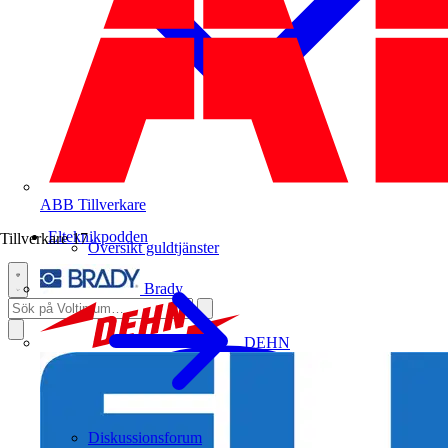
ABB
Tillverkare
Elteknikpodden
Tillverkare
17
Översikt guldtjänster
Brady
DEHN
Diskussionsforum