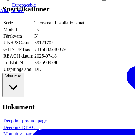
Europacable
Specifikationer
Alla partners
Serie
Thorsman Installationsmat
Modell
TC
Färskvara
N
UNSPSC-kod
39121702
GTIN FP Bas
7315882240059
REACH datum
2025-07-18
Tullstat. Nr.
3926909790
Ursprungsland
DE
Visa mer
Dokument
Deeplink product page
Deeplink REACH
Mounting instruction