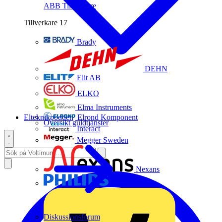
ABB
Tillverkare
Tillverkare
17
Brady
DEHN
Elit AB
ELKO
Elma Instruments
Elteknikpodden
Elrond Komponent
Översikt guldtjänster
Interact
Megger Sweden
Nexans
Philips
Diskussionsforum