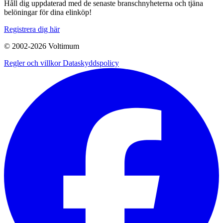
Håll dig uppdaterad med de senaste branschnyheterna och tjäna
belöningar för dina elinköp!
Registrera dig här
© 2002-
2026
Voltimum
Regler och villkor
Dataskyddspolicy