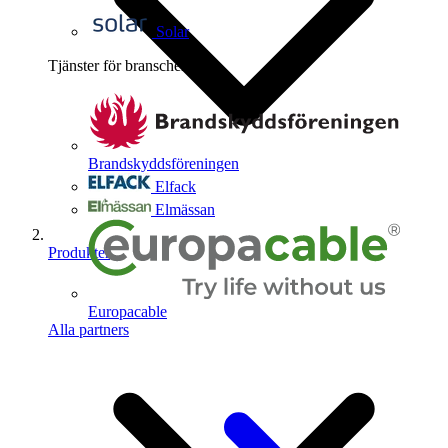
Solar
Tjänster för branschen
4
Brandskyddsföreningen
Elfack
Elmässan
Produkter
Europacable
Alla partners