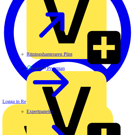
Ritningshanteraren Plint
Prysmian
Logga in
Registrera dig
Expertpaneler