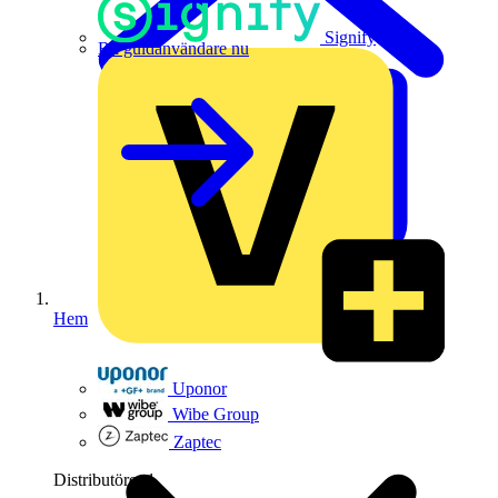
Signify
Bli guldanvändare nu
Hem
Uponor
Wibe Group
Zaptec
Distributörer
1