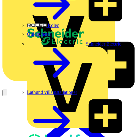
Rolec
Guldnyheter
Schneider Electric
Lathund villainstallationer