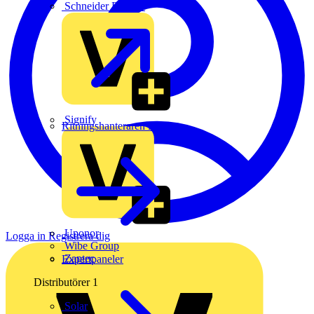
Schneider Electric
Signify
Ritningshanteraren Plint
Uponor
Logga in
Registrera dig
Wibe Group
Zaptec
Expertpaneler
Distributörer
1
Solar