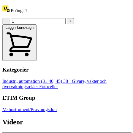
Poäng:
1
−
+
Lägg i kundvagn
Kategorier
Industri, automation (31-40, 45)
38 - Givare, vakter och
övervakningsreläer
Fotoceller
ETIM Group
Mätinstrument/Provningsdon
Videor