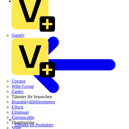
Schneider Electric
Signify
Uponor
Wibe Group
Zaptec
Tjänster för branschen
Brandskyddsföreningen
Elfack
Elmässan
Europacable
Distributörer
Tillbaka till Produkter
Solar