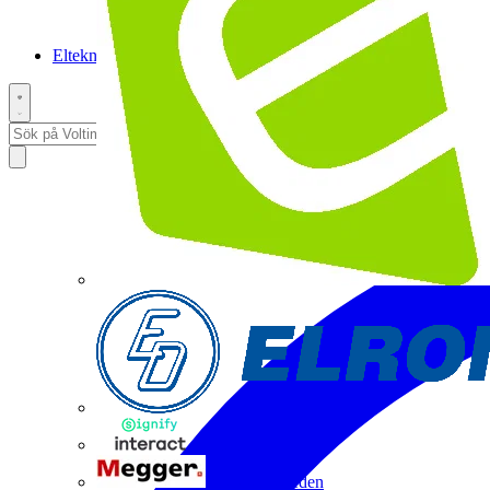
Elteknikpodden
Interact
Megger Sweden