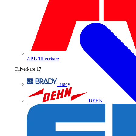
ABB
Tillverkare
Tillverkare
17
Brady
DEHN