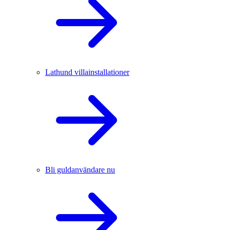
Lathund villainstallationer
Bli guldanvändare nu