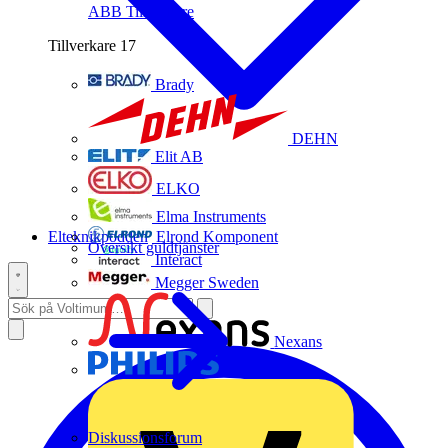
ABB
Tillverkare
Tillverkare
17
Brady
DEHN
Elit AB
ELKO
Elma Instruments
Elteknikpodden
Elrond Komponent
Översikt guldtjänster
Interact
Megger Sweden
Nexans
Philips
Diskussionsforum