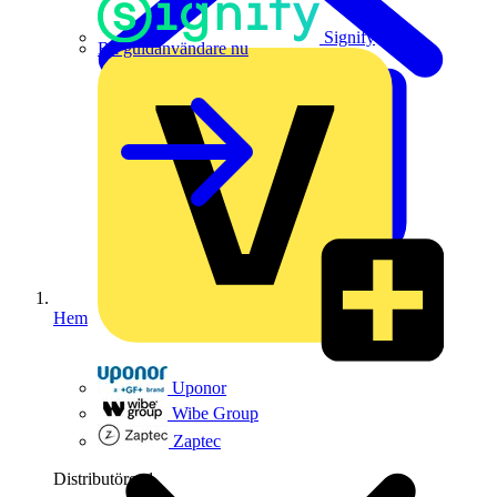
Signify
Bli guldanvändare nu
Hem
Uponor
Wibe Group
Zaptec
Distributörer
1