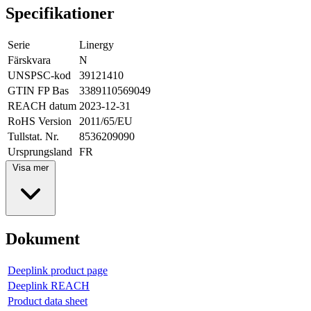
Specifikationer
Serie
Linergy
Färskvara
N
UNSPSC-kod
39121410
GTIN FP Bas
3389110569049
REACH datum
2023-12-31
RoHS Version
2011/65/EU
Tullstat. Nr.
8536209090
Ursprungsland
FR
Visa mer
Dokument
Deeplink product page
Deeplink REACH
Product data sheet