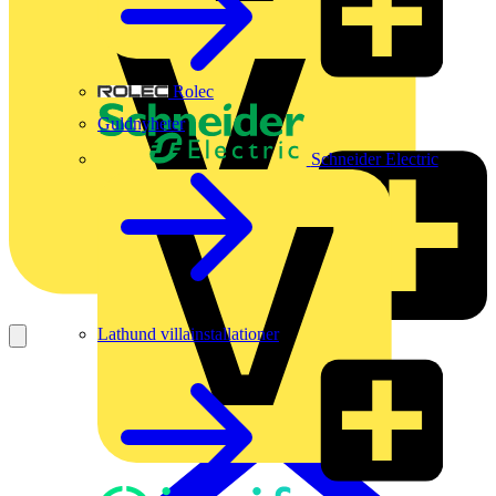
Rolec
Guldnyheter
Schneider Electric
Lathund villainstallationer