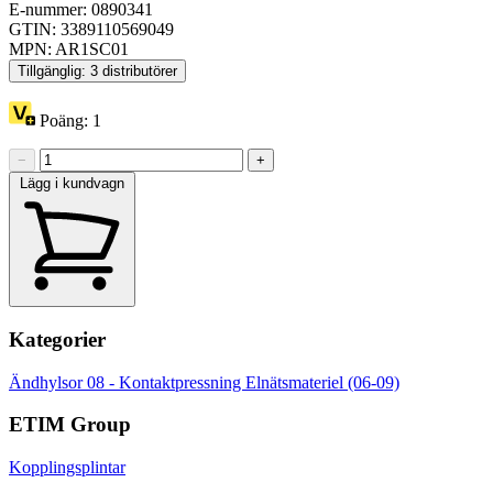
E-nummer: 0890341
GTIN: 3389110569049
MPN: AR1SC01
Tillgänglig: 3 distributörer
Poäng:
1
−
+
Lägg i kundvagn
Kategorier
Ändhylsor
08 - Kontaktpressning
Elnätsmateriel (06-09)
ETIM Group
Kopplingsplintar