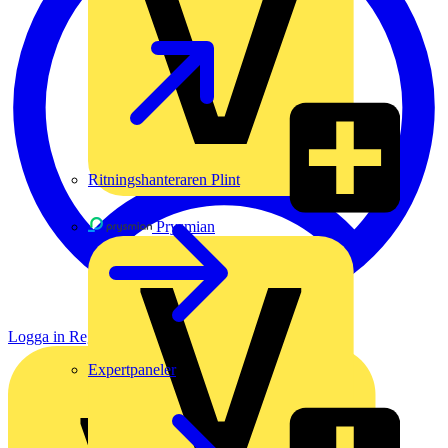
Ritningshanteraren Plint
Prysmian
Logga in
Registrera dig
Expertpaneler