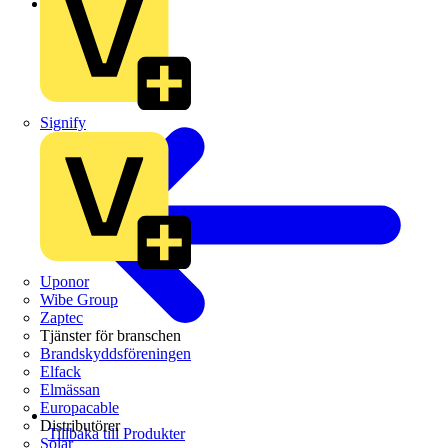
Wibe Group
Signify
Uponor
Wibe Group
Zaptec
Tjänster för branschen
Brandskyddsföreningen
Elfack
Elmässan
Europacable
Distributörer
Tillbaka till Produkter
Solar