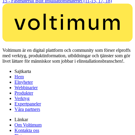
15 - Fästmaterial
Bult
Installationsmateriel (11-15, 17, 18)
Voltimum är en digital plattform och community som förser elproffs
med verktyg, produktinformation, utbildningar och tjänster som gör
livet lättare för människor som jobbar i elinstallationsbranschen!.
Sajtkarta
Hem
Elnyheter
Webbinarier
Produkter
Verktyg
Expertpaneler
Våra partners
Länkar
Om Voltimum
Kontakta oss