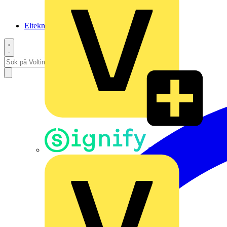
Elteknikpodden
Signify