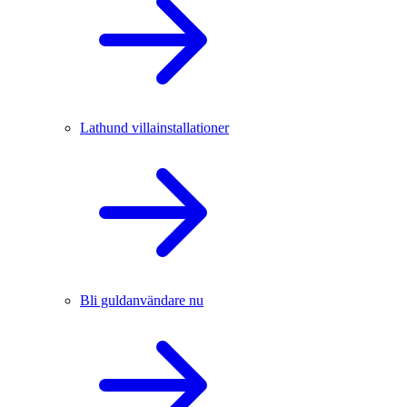
Lathund villainstallationer
Bli guldanvändare nu