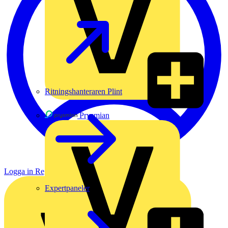
Ritningshanteraren Plint
Prysmian
Logga in
Registrera dig
Expertpaneler