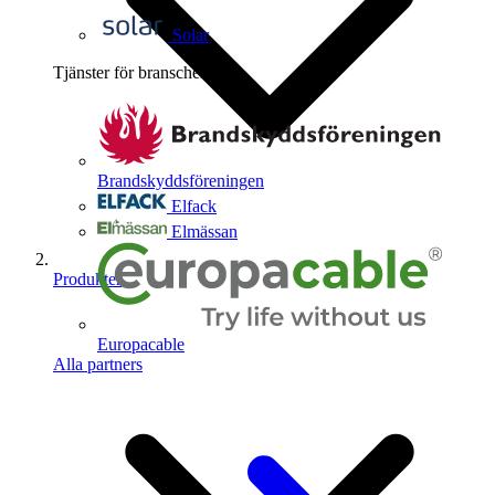
Solar
Tjänster för branschen
4
Brandskyddsföreningen
Elfack
Elmässan
Produkter
Europacable
Alla partners