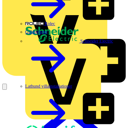
Rolec
Guldnyheter
Schneider Electric
Lathund villainstallationer