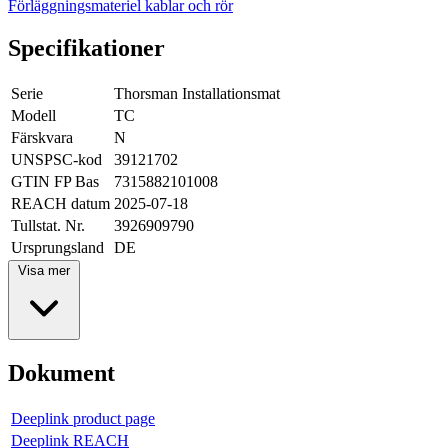
Förläggningsmateriel kablar och rör
Specifikationer
Serie
Thorsman Installationsmat
Modell
TC
Färskvara
N
UNSPSC-kod
39121702
GTIN FP Bas
7315882101008
REACH datum
2025-07-18
Tullstat. Nr.
3926909790
Ursprungsland
DE
Visa mer
Dokument
Deeplink product page
Deeplink REACH