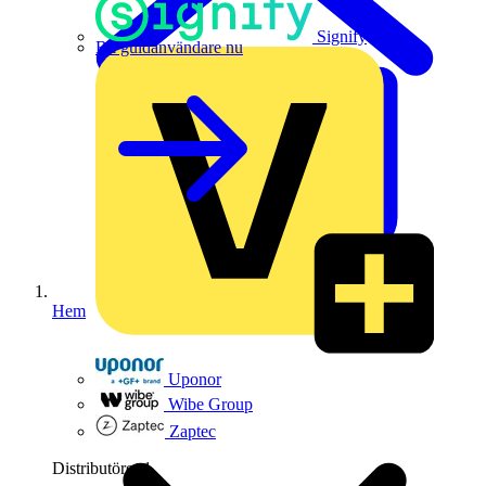
Signify
Bli guldanvändare nu
Hem
Uponor
Wibe Group
Zaptec
Distributörer
1