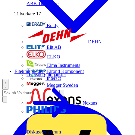
ABB
Tillverkare
Tillverkare
17
Brady
DEHN
Elit AB
ELKO
Elma Instruments
Elteknikpodden
Elrond Komponent
Översikt guldtjänster
Interact
Megger Sweden
Nexans
Philips
Diskussionsforum