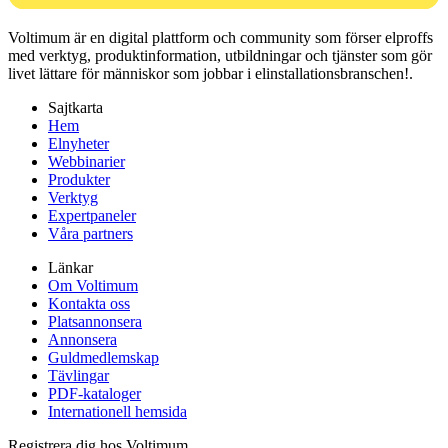
Voltimum är en digital plattform och community som förser elproffs
med verktyg, produktinformation, utbildningar och tjänster som gör
livet lättare för människor som jobbar i elinstallationsbranschen!.
Sajtkarta
Hem
Elnyheter
Webbinarier
Produkter
Verktyg
Expertpaneler
Våra partners
Länkar
Om Voltimum
Kontakta oss
Platsannonsera
Annonsera
Guldmedlemskap
Tävlingar
PDF-kataloger
Internationell hemsida
Registrera dig hos Voltimum