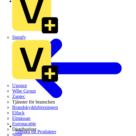
Schneider Electric
Signify
Uponor
Wibe Group
Zaptec
Tjänster för branschen
Brandskyddsföreningen
Elfack
Elmässan
Europacable
Distributörer
Tillbaka till Produkter
Solar