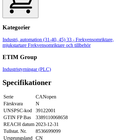
Kategorier
Industri, automation (31-40, 45)
33 - Frekvensomriktare,
mjukstartare
Frekvensomriktare och tillbehör
ETIM Group
Industristyrningar (PLC)
Specifikationer
Serie
CANopen
Färskvara
N
UNSPSC-kod
39122001
GTIN FP Bas
3389110068658
REACH datum
2023-12-31
Tullstat. Nr.
8536699099
Ursprungsland
CN