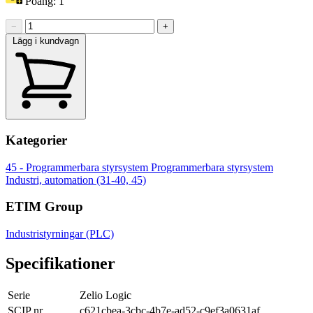
Poäng:
1
−
+
Lägg i kundvagn
Kategorier
45 - Programmerbara styrsystem
Programmerbara styrsystem
Industri, automation (31-40, 45)
ETIM Group
Industristyrningar (PLC)
Specifikationer
Serie
Zelio Logic
SCIP nr
c621cbea-3cbc-4b7e-ad52-c9ef3a0631af