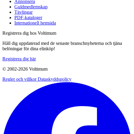
Annonsera
Guldmedlemskap
Tävlingar
PDF-kataloger
Internationell hemsida
Registrera dig hos Voltimum
Håll dig uppdaterad med de senaste branschnyheterna och tjäna
belöningar för dina elinköp!
Registrera dig här
© 2002-
2026
Voltimum
Regler och villkor
Dataskyddspolicy