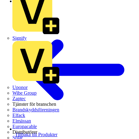
Schneider Electric
Signify
Uponor
Wibe Group
Zaptec
Tjänster för branschen
Brandskyddsföreningen
Elfack
Elmässan
Europacable
Distributörer
Tillbaka till Produkter
Solar