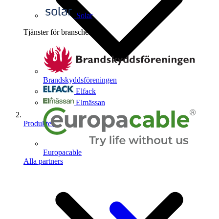
Solar
Tjänster för branschen
4
Brandskyddsföreningen
Elfack
Elmässan
Produkter
Europacable
Alla partners