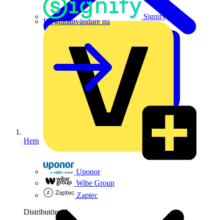
Signify
Bli guldanvändare nu
Hem
Uponor
Wibe Group
Zaptec
Distributörer
1