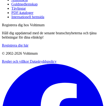
Guldmedlemskap
Tävlingar
PDF-kataloger
Internationell hemsida
Registrera dig hos Voltimum
Håll dig uppdaterad med de senaste branschnyheterna och tjäna
belöningar för dina elinköp!
Registrera dig här
© 2002-
2026
Voltimum
Regler och villkor
Dataskyddspolicy