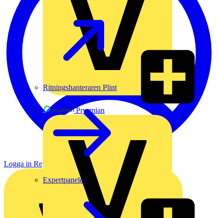
Ritningshanteraren Plint
Prysmian
Logga in
Registrera dig
Expertpaneler