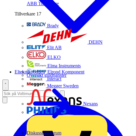
ABB
Tillverkare
Tillverkare
17
Brady
DEHN
Elit AB
ELKO
Elma Instruments
Elteknikpodden
Elrond Komponent
Översikt guldtjänster
Interact
Megger Sweden
Nexans
Philips
Diskussionsforum