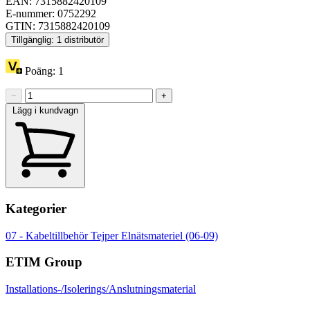
EAN: 7315882420109
E-nummer: 0752292
GTIN: 7315882420109
Tillgänglig: 1 distributör
Poäng:
1
−
+
Lägg i kundvagn
Kategorier
07 - Kabeltillbehör
Tejper
Elnätsmateriel (06-09)
ETIM Group
Installations-/Isolerings/Anslutningsmaterial