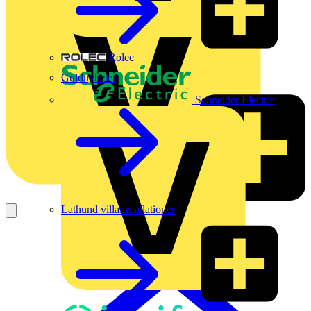
Rolec
Guldnyheter
Schneider Electric
Lathund villainstallationer