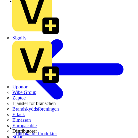
Schneider Electric
Signify
Uponor
Wibe Group
Zaptec
Tjänster för branschen
Brandskyddsföreningen
Elfack
Elmässan
Europacable
Distributörer
Tillbaka till Produkter
Solar