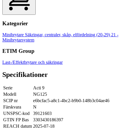
Kategorier
Minibrytare
Säkringar, centraler, skåp, elfördelning (20-29)
21 -
Minibrytarsystem
ETIM Group
Last-/Effektbrytare och säkringar
Specifikationer
Serie
Acti 9
Modell
NG125
SCIP nr
e6bcfac5-a8c1-4bc2-b9b0-148b3c04ae46
Färskvara
N
UNSPSC-kod
39121603
GTIN FP Bas
3303430186397
REACH datum
2025-07-18