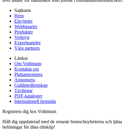
livet lättare för människor som jobbar i elinstallationsbranschen!.
Sajtkarta
Hem
Elnyheter
Webbinarier
Produkter
Verktyg
Expertpaneler
Våra partners
Länkar
Om Voltimum
Kontakta oss
Platsannonsera
Annonsera
Guldmedlemskap
Tävlingar
PDF-kataloger
Internationell hemsida
Registrera dig hos Voltimum
Håll dig uppdaterad med de senaste branschnyheterna och tjäna
belöningar för dina elinköp!