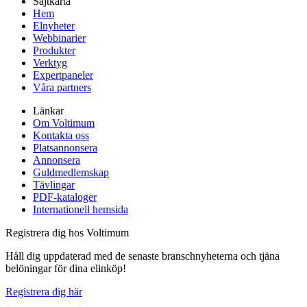
Sajtkarta
Hem
Elnyheter
Webbinarier
Produkter
Verktyg
Expertpaneler
Våra partners
Länkar
Om Voltimum
Kontakta oss
Platsannonsera
Annonsera
Guldmedlemskap
Tävlingar
PDF-kataloger
Internationell hemsida
Registrera dig hos Voltimum
Håll dig uppdaterad med de senaste branschnyheterna och tjäna
belöningar för dina elinköp!
Registrera dig här