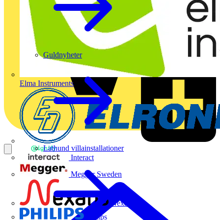
Guldnyheter
Elma Instruments
Lathund villainstallationer
Interact
Megger Sweden
Nexans
Philips