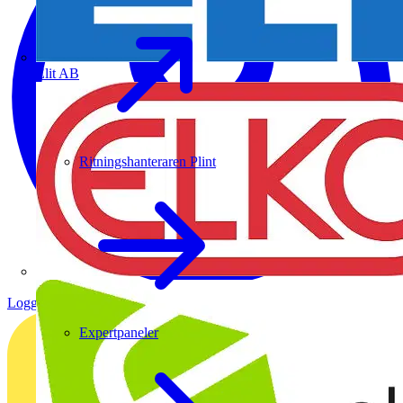
Elit AB
Ritningshanteraren Plint
Logga in
Registrera dig
Expertpaneler