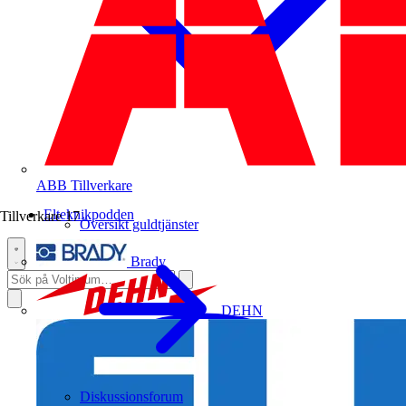
ABB
Tillverkare
Elteknikpodden
Tillverkare
17
Översikt guldtjänster
Brady
DEHN
Diskussionsforum