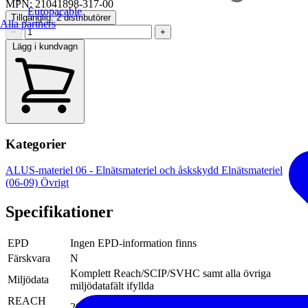
MPN: 21041898-317-00
Europacable
Tillgänglig: 2 distributörer
Alla partners
−
+
Lägg i kundvagn
Kategorier
ALUS-materiel
06 - Elnätsmateriel och åskskydd
Elnätsmateriel
(06-09)
Övrigt
Specifikationer
EPD
Ingen EPD-information finns
Färskvara
N
Komplett Reach/SCIP/SVHC samt alla övriga
Miljödata
miljödatafält ifyllda
REACH
2026-01-13