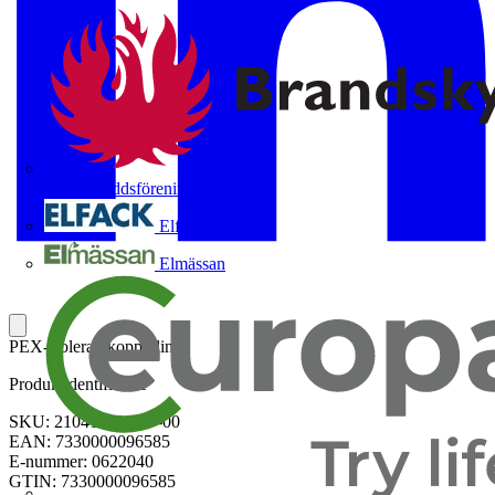
Brandskyddsföreningen
Elfack
Elmässan
PEX-isolerad kopparlina
Produktidentifierare
SKU: 21041898-317-00
EAN: 7330000096585
E-nummer: 0622040
GTIN: 7330000096585