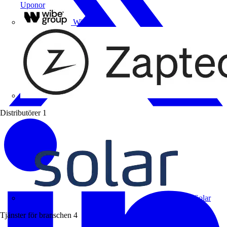
Uponor
Wibe Group
Distributörer
1
Solar
Tjänster för branschen
4