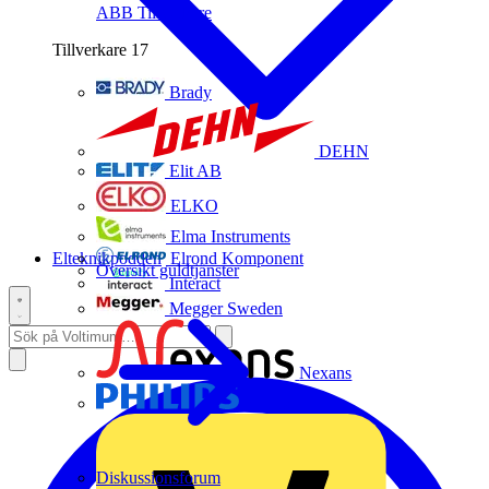
ABB
Tillverkare
Tillverkare
17
Brady
DEHN
Elit AB
ELKO
Elma Instruments
Elteknikpodden
Elrond Komponent
Översikt guldtjänster
Interact
Megger Sweden
Nexans
Philips
Diskussionsforum