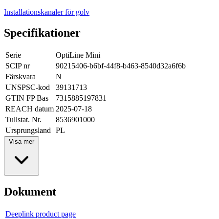
Installationskanaler för golv
Specifikationer
Serie
OptiLine Mini
SCIP nr
90215406-b6bf-44f8-b463-8540d32a6f6b
Färskvara
N
UNSPSC-kod
39131713
GTIN FP Bas
7315885197831
REACH datum
2025-07-18
Tullstat. Nr.
8536901000
Ursprungsland
PL
Visa mer
Dokument
Deeplink product page