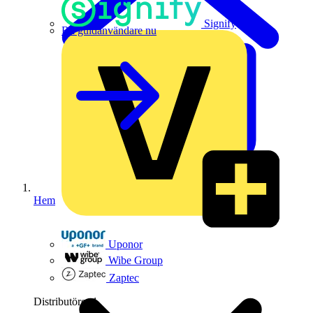
Signify
Bli guldanvändare nu
Hem
Uponor
Wibe Group
Zaptec
Distributörer
1