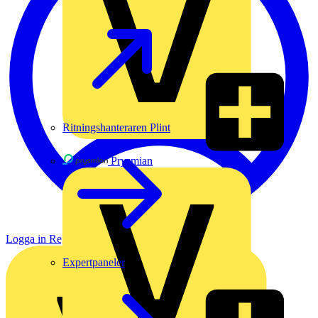
Ritningshanteraren Plint
Prysmian
Logga in
Registrera dig
Expertpaneler