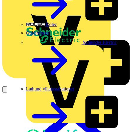
Rolec
Guldnyheter
Schneider Electric
Lathund villainstallationer