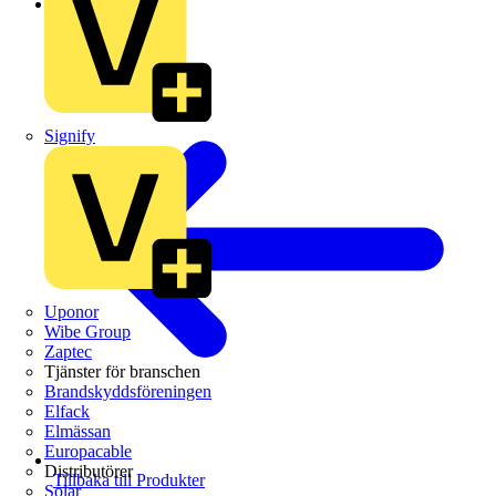
Schneider Electric
Signify
Uponor
Wibe Group
Zaptec
Tjänster för branschen
Brandskyddsföreningen
Elfack
Elmässan
Europacable
Distributörer
Tillbaka till Produkter
Solar