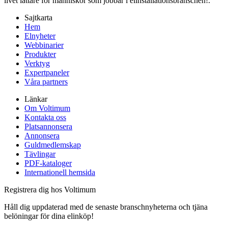
livet lättare för människor som jobbar i elinstallationsbranschen!.
Sajtkarta
Hem
Elnyheter
Webbinarier
Produkter
Verktyg
Expertpaneler
Våra partners
Länkar
Om Voltimum
Kontakta oss
Platsannonsera
Annonsera
Guldmedlemskap
Tävlingar
PDF-kataloger
Internationell hemsida
Registrera dig hos Voltimum
Håll dig uppdaterad med de senaste branschnyheterna och tjäna
belöningar för dina elinköp!