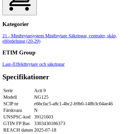
Kategorier
21 - Minibrytarsystem
Minibrytare
Säkringar, centraler, skåp,
elfördelning (20-29)
ETIM Group
Last-/Effektbrytare och säkringar
Specifikationer
Serie
Acti 9
Modell
NG125
SCIP nr
e6bcfac5-a8c1-4bc2-b9b0-148b3c04ae46
Färskvara
N
UNSPSC-kod
39121603
GTIN FP Bas
3303430186373
REACH datum
2025-07-18