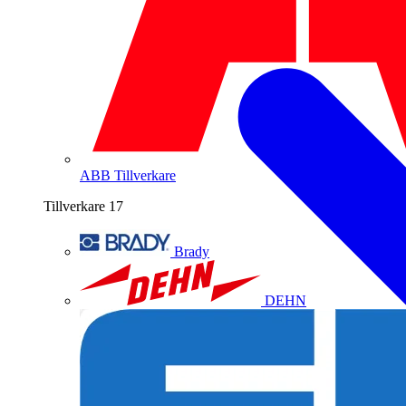
ABB
Tillverkare
Tillverkare
17
Brady
DEHN