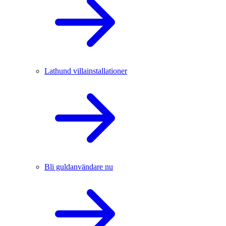
Lathund villainstallationer
Bli guldanvändare nu