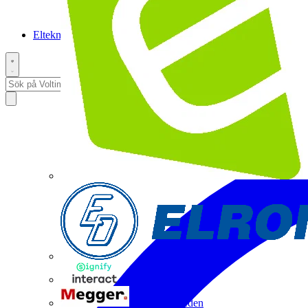
Elteknikpodden
Interact
Megger Sweden