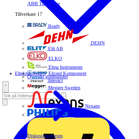
ABB
Tillverkare
Tillverkare
17
Brady
DEHN
Elit AB
ELKO
Elma Instruments
Elteknikpodden
Elrond Komponent
Översikt guldtjänster
Interact
Megger Sweden
Nexans
Philips
Diskussionsforum