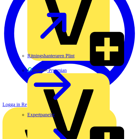
Ritningshanteraren Plint
Prysmian
Logga in
Registrera dig
Expertpaneler