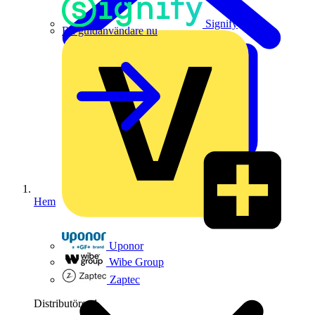
Signify
Bli guldanvändare nu
Hem
Uponor
Wibe Group
Zaptec
Distributörer
1