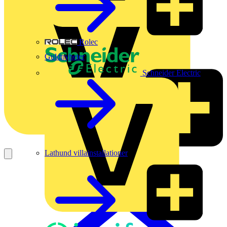
Rolec
Guldnyheter
Schneider Electric
Lathund villainstallationer